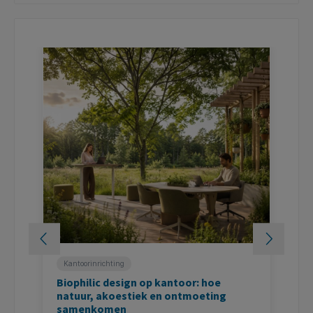
Kantoorinrichting
Biophilic design op kantoor: hoe
Z
natuur, akoestiek en ontmoeting
o
samenkomen
c