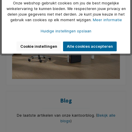
Onze webshop gebruikt cookies om jou de best mogelijke
winkelervaring te kunnen bieden. We respecteren jouw privacy en
Kantoormeubilair
delen jouw gegevens niet met derden. Je kunt jouw keuze in het
gebruik van cookies op elk moment wijzigen.
Meer informatie
We hebben een breed assortiment aan
kantoormeubilair om jouw visie
Huidige instellingen opslaan
werkelijkheid te maken.
Bekijk het hele assortiment
Cookie instellingen
Alle cookies accepteren
Blog
De laatste artikelen van onze kantoorblog. (
Bekijk alle
blogs
)