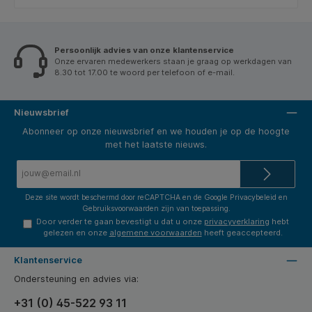
Persoonlijk advies van onze klantenservice
Onze ervaren medewerkers staan je graag op werkdagen van
8.30 tot 17.00 te woord per telefoon of e-mail.
Nieuwsbrief
Abonneer op onze nieuwsbrief en we houden je op de hoogte
met het laatste nieuws.
E-
mailadres*
Deze site wordt beschermd door reCAPTCHA en de Google
Privacybeleid
en
Gebruiksvoorwaarden
zijn van toepassing.
Door verder te gaan bevestigt u dat u onze
privacyverklaring
hebt
gelezen en onze
algemene voorwaarden
heeft geaccepteerd.
Klantenservice
Ondersteuning en advies via:
+31 (0) 45-522 93 11