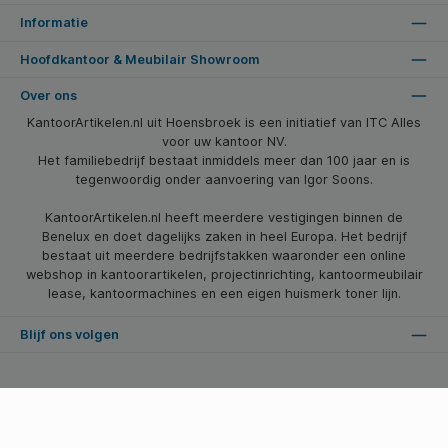
Informatie
Hoofdkantoor & Meubilair Showroom
Over ons
KantoorArtikelen.nl uit Hoensbroek is een initiatief van ITC Alles
voor uw kantoor NV.
Het familiebedrijf bestaat inmiddels meer dan 100 jaar en is
tegenwoordig onder aanvoering van Igor Soons.
KantoorArtikelen.nl heeft meerdere vestigingen binnen de
Benelux en doet dagelijks zaken in heel Europa. Het bedrijf
bestaat uit meerdere bedrijfstakken waaronder een online
webshop in kantoorartikelen, projectinrichting, kantoormeubilair
lease, kantoormachines en een eigen huismerk toner lijn.
Blijf ons volgen
* Alle prijzen zijn excl. btw en excl. verzendkosten, tenzij anders vermeld.
© 2026 Kantoorartikelen.nl - Alle Rechten Voorbehouden. Theme by
SBYP (Smart Business Young Professionals)