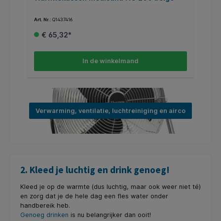
Art. Nr.:
Q1437416
Art
€ 65,32*
In de winkelmand
Verwarming, ventilatie, luchtreiniging en airco
2. Kleed je luchtig en drink genoeg!
Kleed je op de warmte (dus luchtig, maar ook weer niet té)
en zorg dat je de hele dag een fles water onder
handbereik heb.
Genoeg drinken
is nu belangrijker dan ooit!