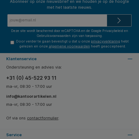
Abonneer op onze nieuwsbrief en we houden je op de hoogte
met het laatste nieuws.
E-
mailadres*
Deze site wordt beschermd door reCAPTCHA en de Google
Privacybeleid
en
Gebruiksvoorwaarden
zijn van toepassing.
Door verder te gaan bevestigt u dat u onze
privacyverklaring
hebt
gelezen en onze
algemene voorwaarden
heeft geaccepteerd.
Klantenservice
Ondersteuning en advies via:
+31 (0) 45-522 93 11
ma-vr, 08:30 - 17:00 uur
info@kantoorartikelen.nl
ma-vr, 08:30 - 17:00 uur
Of via ons
contactformulier
.
Service