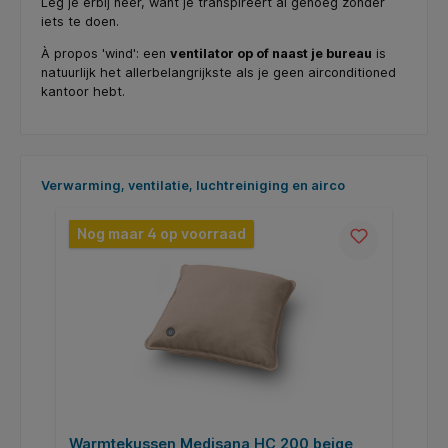
Leg je erbij neer, want je transpireert al genoeg zonder
iets te doen.
À propos 'wind': een
ventilator op of naast je bureau
is
natuurlijk het allerbelangrijkste als je geen airconditioned
kantoor hebt.
Productgalerij overslaan
Verwarming, ventilatie, luchtreiniging en airco
Nog maar 4 op voorraad
Warmtekussen Medisana HC 200 beige
W