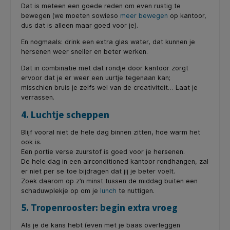
Dat is meteen een goede reden om even rustig te
bewegen (we moeten sowieso
meer bewegen
op kantoor,
dus dat is alleen maar goed voor je).
En nogmaals: drink een extra glas water, dat kunnen je
hersenen weer sneller en beter werken.
Dat in combinatie met dat rondje door kantoor zorgt
ervoor dat je er weer een uurtje tegenaan kan;
misschien bruis je zelfs wel van de creativiteit… Laat je
verrassen.
4. Luchtje scheppen
Blijf vooral niet de hele dag binnen zitten, hoe warm het
ook is.
Een portie verse zuurstof is goed voor je hersenen.
De hele dag in een airconditioned kantoor rondhangen, zal
er niet per se toe bijdragen dat jij je beter voelt.
Zoek daarom op z’n minst tussen de middag buiten een
schaduwplekje op om je
lunch
te nuttigen.
5. Tropenrooster: begin extra vroeg
Als je de kans hebt (even met je baas overleggen