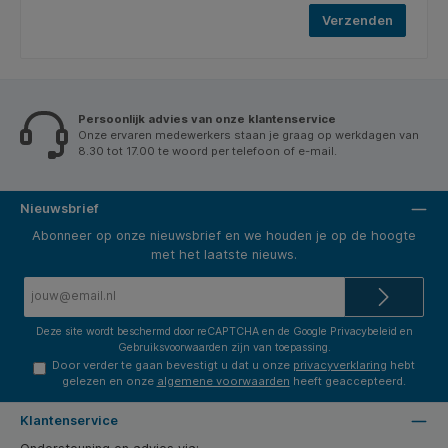
Verzenden
Persoonlijk advies van onze klantenservice
Onze ervaren medewerkers staan je graag op werkdagen van
8.30 tot 17.00 te woord per telefoon of e-mail.
Nieuwsbrief
Abonneer op onze nieuwsbrief en we houden je op de hoogte
met het laatste nieuws.
E-
mailadres*
Deze site wordt beschermd door reCAPTCHA en de Google
Privacybeleid
en
Gebruiksvoorwaarden
zijn van toepassing.
Door verder te gaan bevestigt u dat u onze
privacyverklaring
hebt
gelezen en onze
algemene voorwaarden
heeft geaccepteerd.
Klantenservice