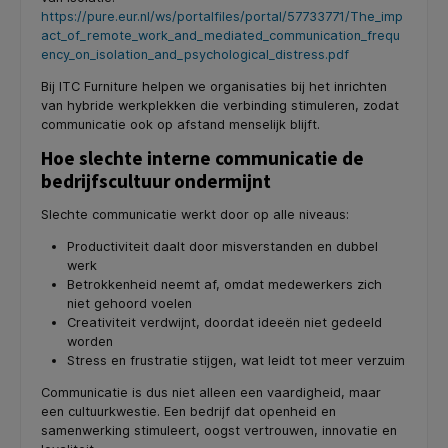
https://pure.eur.nl/ws/portalfiles/portal/57733771/The_imp
act_of_remote_work_and_mediated_communication_frequ
ency_on_isolation_and_psychological_distress.pdf
Bij ITC Furniture helpen we organisaties bij het inrichten
van hybride werkplekken die verbinding stimuleren, zodat
communicatie ook op afstand menselijk blijft.
Hoe slechte interne communicatie de
bedrijfscultuur ondermijnt
Slechte communicatie werkt door op alle niveaus:
Productiviteit daalt door misverstanden en dubbel
werk
Betrokkenheid neemt af, omdat medewerkers zich
niet gehoord voelen
Creativiteit verdwijnt, doordat ideeën niet gedeeld
worden
Stress en frustratie stijgen, wat leidt tot meer verzuim
Communicatie is dus niet alleen een vaardigheid, maar
een cultuurkwestie. Een bedrijf dat openheid en
samenwerking stimuleert, oogst vertrouwen, innovatie en