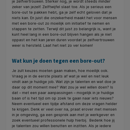
je zelfvertrouwen. Sterker nog, je wordt steeds minder
zeker van jezelf. Zelftwijfel slaat toe. Als je serieus een
bore-out te pakken hebt, ga je zelf echt geloven dat je
niets kan. En juist die onzekerheid maakt het voor mensen
met een bore-out zo moeilijk om initiatief te nemen en
stappen te zetten. Terwijl dit juist zo belangrijk is, want je
kunt heel lang in een bore-out blijven hangen als je niet
oppast en het kan jaren duren voordat je zelfvertrouwen
weer is hersteld. Laat het niet zo ver komen!
Wat kun je doen tegen een bore-out?
Je zult keuzes moeten gaan maken, hoe moeilijk ook.
Vraag je in de eerste plaats af wat je wel en niet leuk
vindt aan je huidige job. Wat zijn je talenten en wat doe je
daar op dit moment mee? Wat zou je wel willen doen? Is
dat – met een paar aanpassingen – mogelijk in je huidige
baan of is het tijd om op zoek te gaan naar iets nieuws?
Neem eventueel een tijdje afstand om deze vragen helder
te krijgen. Denk er veel over na, praat erover met mensen
in je omgeving, ga een gesprek aan met je werkgever en
zoek eventueel professionele hulp hierbij. Bedenk hoe jij
je talenten zou willen benutten en inzitten. Als je iedere