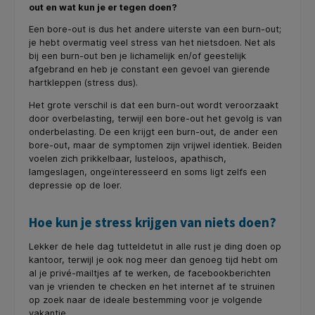
out en wat kun je er tegen doen?
Een bore-out is dus het andere uiterste van een burn-out;
je hebt overmatig veel stress van het nietsdoen. Net als
bij een burn-out ben je lichamelijk en/of geestelijk
afgebrand en heb je constant een gevoel van gierende
hartkleppen (stress dus).
Het grote verschil is dat een burn-out wordt veroorzaakt
door overbelasting, terwijl een bore-out het gevolg is van
onderbelasting. De een krijgt een burn-out, de ander een
bore-out, maar de symptomen zijn vrijwel identiek. Beiden
voelen zich prikkelbaar, lusteloos, apathisch,
lamgeslagen, ongeïnteresseerd en soms ligt zelfs een
depressie op de loer.
Hoe kun je stress krijgen van niets doen?
Lekker de hele dag tutteldetut in alle rust je ding doen op
kantoor, terwijl je ook nog meer dan genoeg tijd hebt om
al je privé-mailtjes af te werken, de facebookberichten
van je vrienden te checken en het internet af te struinen
op zoek naar de ideale bestemming voor je volgende
vakantie.