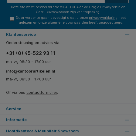
Deze site wordt beschermd door reCAPTCHA en de Google
Privacybeleid
en
Gebruiksvoorwaarden
zijn van toepassing.
Door verder te gaan bevestigt u dat u onze
privacyverklaring
hebt
gelezen en onze
algemene voorwaarden
heeft geaccepteerd.
Klantenservice
Ondersteuning en advies via:
+31 (0) 45-522 93 11
ma-vr, 08:30 - 17:00 uur
info@kantoorartikelen.nl
ma-vr, 08:30 - 17:00 uur
Of via ons
contactformulier
.
Service
Informatie
Hoofdkantoor & Meubilair Showroom