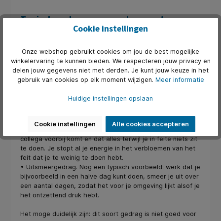
Typisch gedrag voor een bore-out
Cookie instellingen
Als je in deze cirkel bent beland en vatbaar bent voor een
bore-out (of het al hebt), dan ga je van alles doen om
Onze webshop gebruikt cookies om jou de best mogelijke
hiermee om te gaan.
winkelervaring te kunnen bieden. We respecteren jouw privacy en
• Uitstelgedrag is hier een goed voorbeeld van: je stelt
delen jouw gegevens niet met derden. Je kunt jouw keuze in het
taken die je niet leuk vindt (en dat zijn er waarschijnlijk
gebruik van cookies op elk moment wijzigen.
Meer informatie
nogal wat) zo lang mogelijk uit.
• Compensatiegedrag; omdat je je schuldig voelt dat je
Huidige instellingen opslaan
werk laat liggen, ga je doen alsof je juist heel nijver bent.
Je blijft langer op je werk dan eigenlijk nodig is, je loopt
druk heen en weer op kantoor zonder missie, je opent snel
Cookie instellingen
Alle cookies accepteren
een indrukwekkend bestand op je computer als een
collega voorbij komt en dat alles terwijl je in feite niets zit
te doen. Je stopt al je energie in het verbloemen van het
feit dat je te weinig te doen hebt.
• Uitsmeergedrag. Nog een typisch voorbeeld: werk dat je
bijvoorbeeld in een halve dag kunt doen, smeer je uit over
een aantal dagen, zodat het voor je omgeving lijkt alsof je
het ontzettend druk hebt.
Het moge duidelijk zijn: dit soort gedrag is niet goed voor