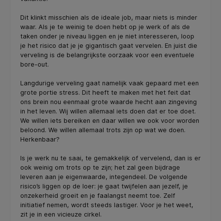
Dit klinkt misschien als de ideale job, maar niets is minder
waar. Als je te weinig te doen hebt op je werk of als de
taken onder je niveau liggen en je niet interesseren, loop
je het risico dat je je gigantisch gaat vervelen. En juist die
verveling is de belangrijkste oorzaak voor een eventuele
bore-out.
Langdurige verveling gaat namelijk vaak gepaard met een
grote portie stress. Dit heeft te maken met het feit dat
ons brein nou eenmaal grote waarde hecht aan zingeving
in het leven. Wij willen allemaal iets doen dat er toe doet.
We willen iets bereiken en daar willen we ook voor worden
beloond. We willen allemaal trots zijn op wat we doen.
Herkenbaar?
Is je werk nu te saai, te gemakkelijk of vervelend, dan is er
ook weinig om trots op te zijn; het zal geen bijdrage
leveren aan je eigenwaarde, integendeel. De volgende
risico’s liggen op de loer: je gaat twijfelen aan jezelf, je
onzekerheid groeit en je faalangst neemt toe. Zelf
initiatief nemen, wordt steeds lastiger. Voor je het weet,
zit je in een vicieuze cirkel.