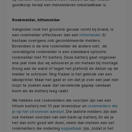
goedkoop terwijl een mensenleven onbetaalbaar is.
Rookmelder, hittemelder
Aangezien rook het grootste gevaar vormt bij brand, is
een rookmelder effectiever dan een
hittemelder
. Er
bestaan overigens ook gecombineerde melders.
Bovendien is de ene rookmelder de andere niet; de
voordeligste rookmelder is een standaard optische
rookmelder met 9V batterij. Deze batterij gaat ongeveer
ene jaar mee dus wij adviseren je om meteen bij montage
(hoog aan de wand of tegen het plafond) de datum op de
melder te schrijven. Nog fraaier is het gebruik van een
labelprinter. Maar het gaat er om dat je over een jaar niet
loopt te zoeken waar dat vervelende gepiep vandaan
komt als de batterij leeg raakt.
We hebben ook rookmelders die voorzien zijn van een
lithium batterij met 10 jaar levensduur en
rookmelders die
je op het stroomnet aansluit
. Die laatste melders zijn dan
ook meteen voorzien van een back-up batterij. En als je
het dan echt goed wilt doen, neem dan meteen een set
rookmelders die onderling
koppelbaar
zijn, zodat in het