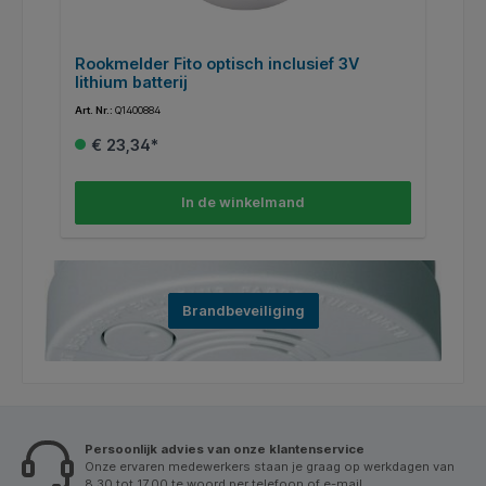
Rookmelder Fito optisch inclusief 3V
R
lithium batterij
l
Art. Nr.:
Q1400884
Art
€ 23,34*
In de winkelmand
Brandbeveiliging
Persoonlijk advies van onze klantenservice
Onze ervaren medewerkers staan je graag op werkdagen van
8.30 tot 17.00 te woord per telefoon of e-mail.