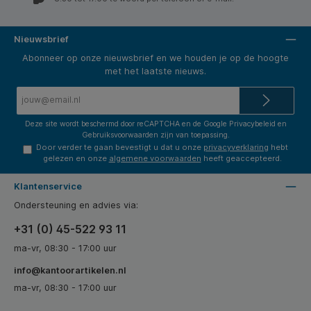
Nieuwsbrief
Abonneer op onze nieuwsbrief en we houden je op de hoogte
met het laatste nieuws.
E-
mailadres*
Deze site wordt beschermd door reCAPTCHA en de Google
Privacybeleid
en
Gebruiksvoorwaarden
zijn van toepassing.
Door verder te gaan bevestigt u dat u onze
privacyverklaring
hebt
gelezen en onze
algemene voorwaarden
heeft geaccepteerd.
Klantenservice
Ondersteuning en advies via:
+31 (0) 45-522 93 11
ma-vr, 08:30 - 17:00 uur
info@kantoorartikelen.nl
ma-vr, 08:30 - 17:00 uur