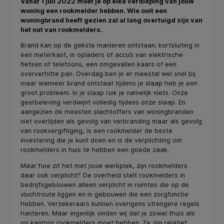
Vanaf 1 juli 2022 moet je op elke verdieping van jouw
woning een rookmelder hebben. Wie ooit een
woningbrand heeft gezien zal al lang overtuigd zijn van
het nut van rookmelders.
Brand kan op de gekste manieren ontstaan; kortsluiting in
een meterkast, in opladers of accu’s van elektrische
fietsen of telefoons, een omgevallen kaars of een
oververhitte pan. Overdag ben je er meestal wel snel bij
maar wanneer brand ontstaat tijdens je slaap heb je een
groot probleem. In je slaap ruik je namelijk niets. Onze
geurbeleving verdwijnt volledig tijdens onze slaap. En
aangezien de meesten slachtoffers van woningbranden
niet overlijden als gevolg van verbranding maar als gevolg
van rookvergiftiging, is een rookmelder de beste
investering die je kunt doen en is de verplichting om
rookmelders in huis te hebben een goede zaak.
Maar hoe zit het met jouw werkplek, zijn rookmelders
daar ook verplicht? De overheid stelt rookmelders in
bedrijfsgebouwen alleen verplicht in ruimtes die op de
vluchtroute liggen en in gebouwen die een zorgfunctie
hebben. Verzekeraars kunnen overigens strengere regels
hanteren. Maar eigenlijk vinden wij dat je zowel thuis als
op kantoor rookmelders moet hebben. Ze zijn relatief