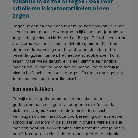
Vakantie in de zon of regen? Ook voor
scholieren is kantoorartikelen.nl een
zegen!
Regen, regen en nog eens regen! De zomervakantie is nog
in volle gang, maar de weergoden lijken ons dit jaar niet al
te gunstig gezind in Nederland en België. Terwijl scholieren
zich vermaken met binnen activiteiten, ouders hun best
doen om de verveling op afstand te houden, komt het
besef langzaam binnen: het nieuwe schoolseizoen komt
eraan! Maar wees gerust, er is een slimme en handige
manier om je voor te bereiden op school, zelfs terwijl je
binnen blijft schuilen voor de regen. En dat is door gebruik
te maken van kantoorartikelen.nl!
Een paar klikken
Terwijl de druppels tegen het raam tikken en de
gedachten aan zonnige stranddagen en verfrissende
duiken vervagen, kunnen ouders en kinderen zich
verheugen op een naadloze voorbereiding op het nieuwe
schooljaar. Waarom in de rij staan in drukke winkels als je
met een paar muisklikken alles kunt bestellen wat je nodig
hebt? Kantoorartikelen.nl biedt een uitgebreide selectie