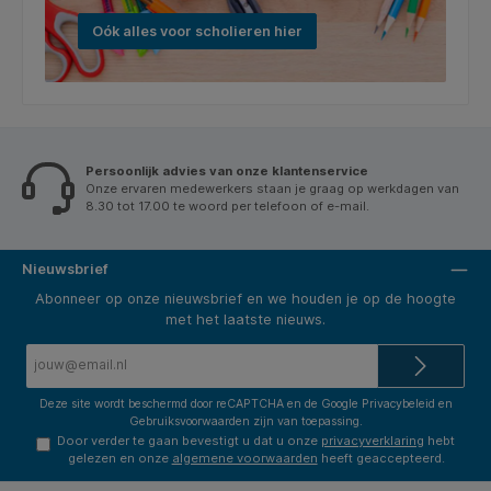
Oók alles voor scholieren hier
Persoonlijk advies van onze klantenservice
Onze ervaren medewerkers staan je graag op werkdagen van
8.30 tot 17.00 te woord per telefoon of e-mail.
Nieuwsbrief
Abonneer op onze nieuwsbrief en we houden je op de hoogte
met het laatste nieuws.
E-
mailadres*
Deze site wordt beschermd door reCAPTCHA en de Google
Privacybeleid
en
Gebruiksvoorwaarden
zijn van toepassing.
Door verder te gaan bevestigt u dat u onze
privacyverklaring
hebt
gelezen en onze
algemene voorwaarden
heeft geaccepteerd.