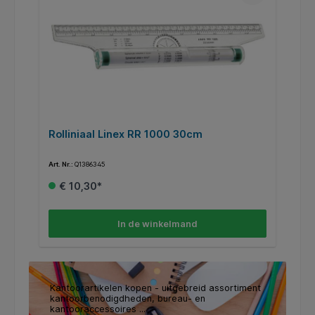
Rolliniaal Linex RR 1000 30cm
C
i
Art. Nr.:
Q1386345
Art
€ 10,30*
In de winkelmand
Kantoorartikelen kopen - uitgebreid assortiment
kantoorbenodigdheden, bureau- en
kantooraccessoires ...