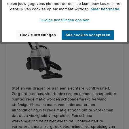
Zorg voor regelmatig schoonmaken
delen jouw gegevens niet met derden. Je kunt jouw keuze in het
gebruik van cookies op elk moment wijzigen.
Meer informatie
Huidige instellingen opslaan
Cookie instellingen
Alle cookies accepteren
Stof en vuil dragen bij aan een slechtere luchtkwaliteit.
Zorg dat bureaus, vloerbedekking en gemeenschappelijke
ruimtes regelmatig worden schoongemaakt. Vervang
stofzuigerfilters en maak ventilatieroosters en
airconditioningunits regelmatig schoon om te voorkomen
dat deze viezigheid verspreiden. Een schone
werkomgeving helpt niet alleen de luchtkwaliteit te
verbeteren, maar zorgt ook voor minder verspreiding van