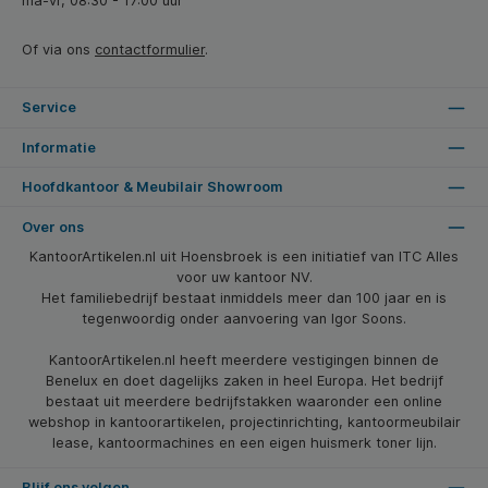
ma-vr, 08:30 - 17:00 uur
Of via ons
contactformulier
.
Service
Informatie
Hoofdkantoor & Meubilair Showroom
Over ons
KantoorArtikelen.nl uit Hoensbroek is een initiatief van ITC Alles
voor uw kantoor NV.
Het familiebedrijf bestaat inmiddels meer dan 100 jaar en is
tegenwoordig onder aanvoering van Igor Soons.
KantoorArtikelen.nl heeft meerdere vestigingen binnen de
Benelux en doet dagelijks zaken in heel Europa. Het bedrijf
bestaat uit meerdere bedrijfstakken waaronder een online
webshop in kantoorartikelen, projectinrichting, kantoormeubilair
lease, kantoormachines en een eigen huismerk toner lijn.
Blijf ons volgen