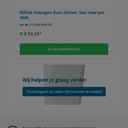
Nilfisk Gebogen Buis 40mm. Vac new per
F
stuk
1
Art. Nr.:
FTG140 9596 500
Art
€ 55,55*
In de winkelmand
Wij helpen je graag verder
Stofzuigers en alles om schoon te maken