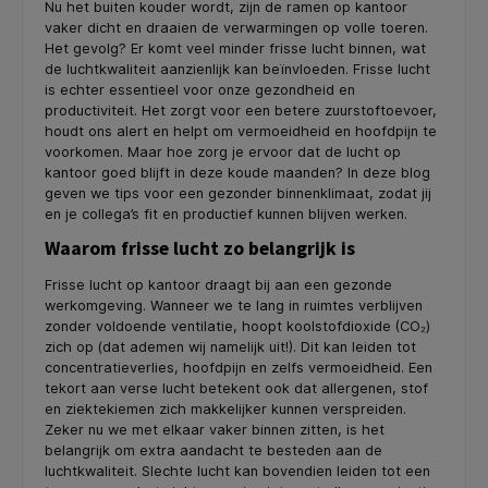
Nu het buiten kouder wordt, zijn de ramen op kantoor
vaker dicht en draaien de verwarmingen op volle toeren.
Het gevolg? Er komt veel minder frisse lucht binnen, wat
de luchtkwaliteit aanzienlijk kan beïnvloeden. Frisse lucht
is echter essentieel voor onze gezondheid en
productiviteit. Het zorgt voor een betere zuurstoftoevoer,
houdt ons alert en helpt om vermoeidheid en hoofdpijn te
voorkomen. Maar hoe zorg je ervoor dat de lucht op
kantoor goed blijft in deze koude maanden? In deze blog
geven we tips voor een gezonder binnenklimaat, zodat jij
en je collega’s fit en productief kunnen blijven werken.
Waarom frisse lucht zo belangrijk is
Frisse lucht op kantoor draagt bij aan een gezonde
werkomgeving. Wanneer we te lang in ruimtes verblijven
zonder voldoende ventilatie, hoopt koolstofdioxide (CO₂)
zich op (dat ademen wij namelijk uit!). Dit kan leiden tot
concentratieverlies, hoofdpijn en zelfs vermoeidheid. Een
tekort aan verse lucht betekent ook dat allergenen, stof
en ziektekiemen zich makkelijker kunnen verspreiden.
Zeker nu we met elkaar vaker binnen zitten, is het
belangrijk om extra aandacht te besteden aan de
luchtkwaliteit. Slechte lucht kan bovendien leiden tot een