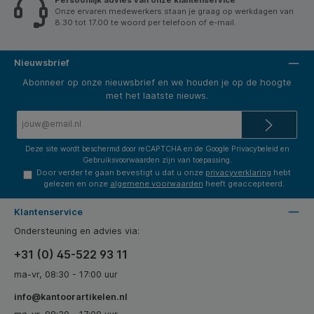
Persoonlijk advies van onze klantenservice
Onze ervaren medewerkers staan je graag op werkdagen van
8.30 tot 17.00 te woord per telefoon of e-mail.
Nieuwsbrief
Abonneer op onze nieuwsbrief en we houden je op de hoogte
met het laatste nieuws.
E-
mailadres*
Deze site wordt beschermd door reCAPTCHA en de Google
Privacybeleid
en
Gebruiksvoorwaarden
zijn van toepassing.
Door verder te gaan bevestigt u dat u onze
privacyverklaring
hebt
gelezen en onze
algemene voorwaarden
heeft geaccepteerd.
Klantenservice
Ondersteuning en advies via:
+31 (0) 45-522 93 11
ma-vr, 08:30 - 17:00 uur
info@kantoorartikelen.nl