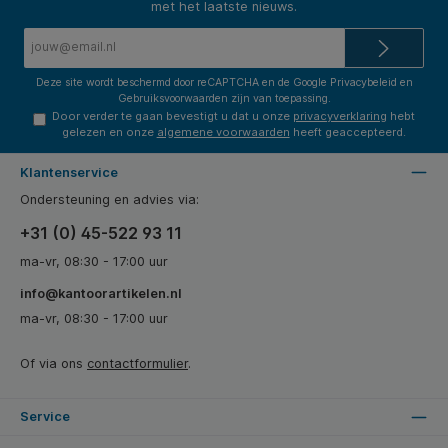
met het laatste nieuws.
E-
mailadres*
Deze site wordt beschermd door reCAPTCHA en de Google
Privacybeleid
en
Gebruiksvoorwaarden
zijn van toepassing.
Door verder te gaan bevestigt u dat u onze
privacyverklaring
hebt
gelezen en onze
algemene voorwaarden
heeft geaccepteerd.
Klantenservice
Ondersteuning en advies via:
+31 (0) 45-522 93 11
ma-vr, 08:30 - 17:00 uur
info@kantoorartikelen.nl
ma-vr, 08:30 - 17:00 uur
Of via ons
contactformulier
.
Service