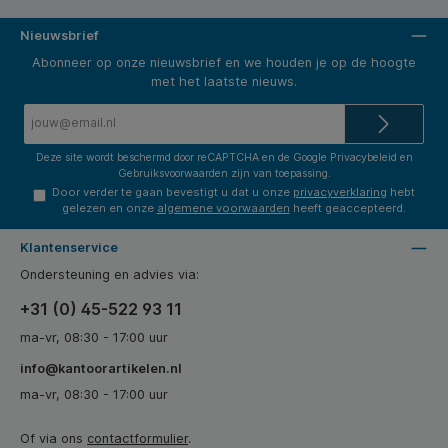
Nieuwsbrief
Abonneer op onze nieuwsbrief en we houden je op de hoogte
met het laatste nieuws.
E-
mailadres*
Deze site wordt beschermd door reCAPTCHA en de Google
Privacybeleid
en
Gebruiksvoorwaarden
zijn van toepassing.
Door verder te gaan bevestigt u dat u onze
privacyverklaring
hebt
gelezen en onze
algemene voorwaarden
heeft geaccepteerd.
Klantenservice
Ondersteuning en advies via:
+31 (0) 45-522 93 11
ma-vr, 08:30 - 17:00 uur
info@kantoorartikelen.nl
ma-vr, 08:30 - 17:00 uur
Of via ons
contactformulier
.