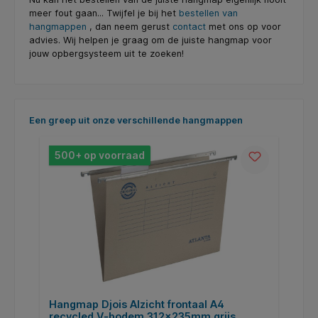
meer fout gaan... Twijfel je bij het
bestellen van
hangmappen
, dan neem gerust
contact
met ons op voor
advies. Wij helpen je graag om de juiste hangmap voor
jouw opbergsysteem uit te zoeken!
Productgalerij overslaan
Een greep uit onze verschillende hangmappen
500+ op voorraad
Hangmap Djois Alzicht frontaal A4
H
recycled V-bodem 312x235mm grijs
r