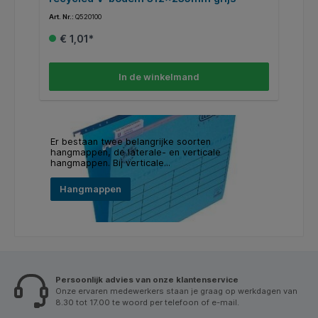
Art. Nr.:
Q520100
Art
€ 1,01*
In de winkelmand
Er bestaan twee belangrijke soorten
hangmappen, de laterale- en verticale
hangmappen. Bij verticale...
Hangmappen
Persoonlijk advies van onze klantenservice
Onze ervaren medewerkers staan je graag op werkdagen van
8.30 tot 17.00 te woord per telefoon of e-mail.