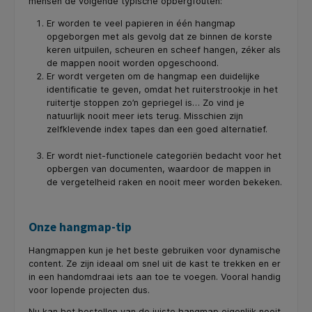
mensen de volgende typische opbergfouten:
Er worden te veel papieren in één hangmap
opgeborgen met als gevolg dat ze binnen de korste
keren uitpuilen, scheuren en scheef hangen, zéker als
de mappen nooit worden opgeschoond.
Er wordt vergeten om de hangmap een duidelijke
identificatie te geven, omdat het ruiterstrookje in het
ruitertje stoppen zo’n gepriegel is… Zo vind je
natuurlijk nooit meer iets terug. ​Misschien zijn
zelfklevende index tapes dan een goed alternatief.
Er wordt niet-functionele categoriën bedacht voor het
opbergen van documenten, waardoor de mappen in
de vergetelheid raken en nooit meer worden bekeken.
Onze hangmap-tip
Hangmappen kun je het beste gebruiken voor dynamische
content. Ze zijn ideaal om snel uit de kast te trekken en er
in een handomdraai iets aan toe te voegen. Vooral handig
voor lopende projecten dus.
Nu kan het bestellen van de juiste hangmap eigenlijk nooit