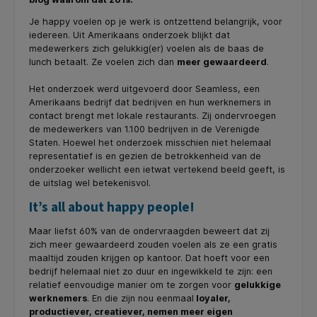
Je happy voelen op je werk is ontzettend belangrijk, voor
iedereen. Uit Amerikaans onderzoek blijkt dat
medewerkers zich gelukkig(er) voelen als de baas de
lunch betaalt. Ze voelen zich dan
meer gewaardeerd
.
Het onderzoek werd uitgevoerd door Seamless, een
Amerikaans bedrijf dat bedrijven en hun werknemers in
contact brengt met lokale restaurants. Zij ondervroegen
de medewerkers van 1.100 bedrijven in de Verenigde
Staten. Hoewel het onderzoek misschien niet helemaal
representatief is en gezien de betrokkenheid van de
onderzoeker wellicht een ietwat vertekend beeld geeft, is
de uitslag wel betekenisvol.
It’s all about happy people!
Maar liefst 60% van de ondervraagden beweert dat zij
zich meer gewaardeerd zouden voelen als ze een gratis
maaltijd zouden krijgen op kantoor. Dat hoeft voor een
bedrijf helemaal niet zo duur en ingewikkeld te zijn: een
relatief eenvoudige manier om te zorgen voor
gelukkige
werknemers
. En die zijn nou eenmaal
loyaler,
productiever, creatiever, nemen meer eigen