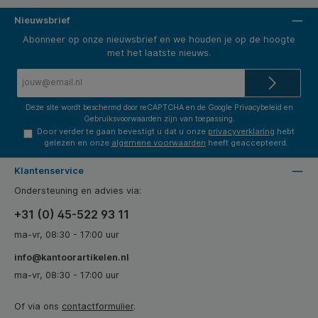
Nieuwsbrief
Abonneer op onze nieuwsbrief en we houden je op de hoogte
met het laatste nieuws.
E-
mailadres*
Deze site wordt beschermd door reCAPTCHA en de Google
Privacybeleid
en
Gebruiksvoorwaarden
zijn van toepassing.
Door verder te gaan bevestigt u dat u onze
privacyverklaring
hebt
gelezen en onze
algemene voorwaarden
heeft geaccepteerd.
Klantenservice
Ondersteuning en advies via:
+31 (0) 45-522 93 11
ma-vr, 08:30 - 17:00 uur
info@kantoorartikelen.nl
ma-vr, 08:30 - 17:00 uur
Of via ons
contactformulier
.