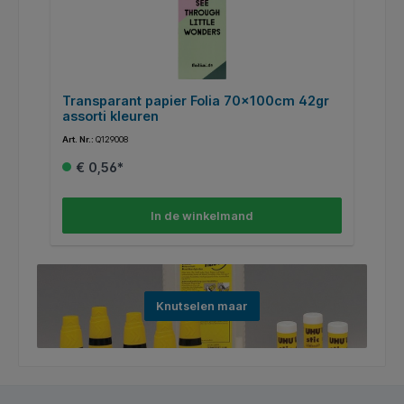
Transparant papier Folia 70x100cm 42gr
S
assorti kleuren
Art. Nr.:
Q129008
Art
€ 0,56*
In de winkelmand
Knutselen maar