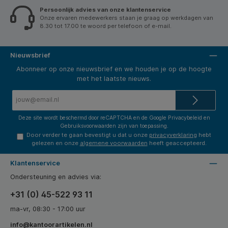
Persoonlijk advies van onze klantenservice
Onze ervaren medewerkers staan je graag op werkdagen van
8.30 tot 17.00 te woord per telefoon of e-mail.
Nieuwsbrief
Abonneer op onze nieuwsbrief en we houden je op de hoogte
met het laatste nieuws.
E-
mailadres*
Deze site wordt beschermd door reCAPTCHA en de Google
Privacybeleid
en
Gebruiksvoorwaarden
zijn van toepassing.
Door verder te gaan bevestigt u dat u onze
privacyverklaring
hebt
gelezen en onze
algemene voorwaarden
heeft geaccepteerd.
Klantenservice
Ondersteuning en advies via:
+31 (0) 45-522 93 11
ma-vr, 08:30 - 17:00 uur
info@kantoorartikelen.nl