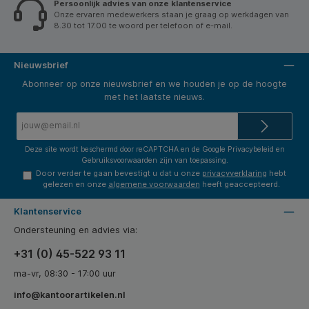
Persoonlijk advies van onze klantenservice
Onze ervaren medewerkers staan je graag op werkdagen van
8.30 tot 17.00 te woord per telefoon of e-mail.
Nieuwsbrief
Abonneer op onze nieuwsbrief en we houden je op de hoogte
met het laatste nieuws.
E-
mailadres*
Deze site wordt beschermd door reCAPTCHA en de Google
Privacybeleid
en
Gebruiksvoorwaarden
zijn van toepassing.
Door verder te gaan bevestigt u dat u onze
privacyverklaring
hebt
gelezen en onze
algemene voorwaarden
heeft geaccepteerd.
Klantenservice
Ondersteuning en advies via:
+31 (0) 45-522 93 11
ma-vr, 08:30 - 17:00 uur
info@kantoorartikelen.nl