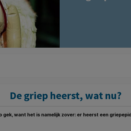
De griep heerst, wat nu?
 zo gek, want het is namelijk zover: er heerst een griepep