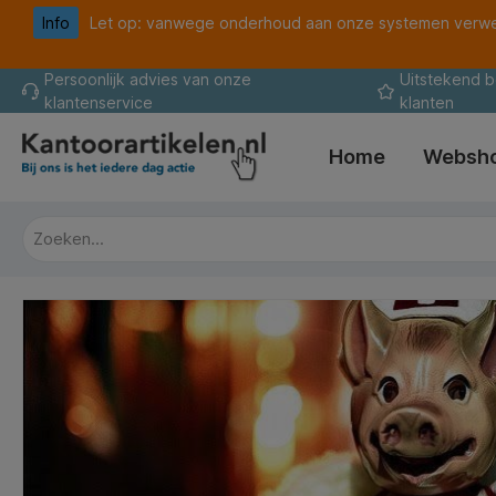
Info
Let op: vanwege onderhoud aan onze systemen verwer
oekopdracht
Ga naar de hoofdnavigatie
Persoonlijk advies van onze
Uitstekend 
klantenservice
klanten
Home
Websh