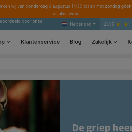
ken wij van donderdag 6 augustus 14:30 tot en met zondag géén
wij alles weer.
beoordeeld door onze
Nederland
2605
op
Klantenservice
Blog
Zakelijk
K
De griep hee