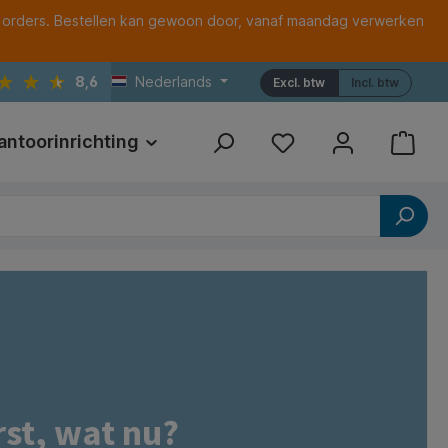
 orders. Bestellen kan gewoon door, vanaf maandag verwerken
8,6
Nederlands
Excl. btw
Incl. btw
antoorinrichting
Print
Referenties
rst, wat nu?