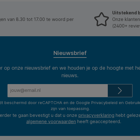
Uitstekend 
n van 8.30 tot 17.00 te woord per
Onze klanten
(2400+ revie
Nieuwsbrief
 op onze nieuwsbrief en we houden je op de hoogte met he
nieuws.
E-
mailadres*
rdt beschermd door reCAPTCHA en de Google
Privacybeleid
en
Gebrui
zijn van toepassing.
erder te gaan bevestigt u dat u onze
privacyverklaring
hebt gelez
algemene voorwaarden
heeft geaccepteerd.