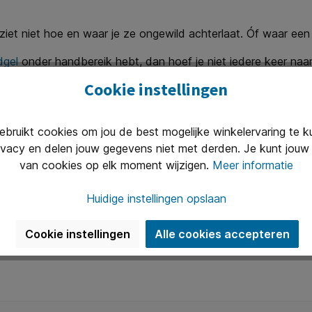
e ziet niet hoe en waar je ze ongewild achterlaat. Óf waar e
dgel
onder handbereik hebt, dan hoef je niet iedere keer naa
r elkaar. Afdrogen is niet nodig, want de gel trekt meteen 
Cookie instellingen
 je hand!) voor je mond als je moet hoesten of niezen. Een
d
ruikt cookies om jou de best mogelijke winkelervaring te 
ivacy en delen jouw gegevens niet met derden. Je kunt jouw 
 zaak dat je je verantwoordelijkheid neemt voor je persoonli
van cookies op elk moment wijzigen.
Meer informatie
troffen door het griepvirus influenza A (het virus dat op 
wen beschermt tegen de agressievere symptomen van het vi
Huidige instellingen opslaan
voelen zich écht ziek, zwak en misselijk!
Cookie instellingen
Alle cookies accepteren