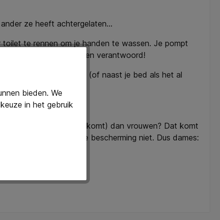
en ander ze heeft achtergelaten…
r toilet te rennen om je handen te wassen. Je pompt
in je handen. Hoe handig en verantwoord!
oos tissues
op je bureau (of naast je bed als het al
kunnen bieden. We
keuze in het gebruik
jke hygiëne op je werk.
dit moment het meeste voorkomt) dan vrouwen? Dat komt
rus. Mannen hebben die bescherming niet. Dus dames: