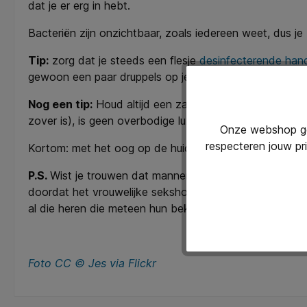
dat je er erg in hebt.
Bacteriën zijn onzichtbaar, zoals iedereen weet, dus j
Tip:
zorg dat je steeds een flesje
desinfecterende han
gewoon een paar druppels op je handen en wrijft ze ove
Nog een tip:
Houd altijd een zakdoek of je mouw (níet
zover is), is geen overbodige luxe op dit moment.
Onze webshop geb
respecteren jouw pr
Kortom: met het oog op de huidige griepepidemie is het
P.S.
Wist je trouwen dat mannen veel harder worden ge
doordat het vrouwelijke sekshormoon oestrogeen vrou
al die heren die meteen hun bek induiken met de griep, 
Foto CC © Jes via Flickr