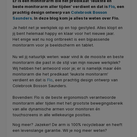
Er is één monitorarm die het predikaat ‘leukste en
beste monitorarm aller tijden’ verdient en dat is
Flo
, een
prachtig design ontwerp van
Colebrook Bosson
Saunders
. In deze blog kom je alles te weten over Flo.
Je hebt net je werkplek op en top gestyled. Alles klopt en
jij bent helemaal happy en klaar voor het nieuwe jaar.
Het enige wat nu nog ontbreekt is een bijpassende
monitorarm voor je beeldscherm en tablet.
Nu wil jij natuurlijk weten: waar vind ik de mooiste en beste
monitorarm die past in de stijl van mijn nieuwe werkplek?
Wij hebben het antwoord voor je; er is namelijk maar één
monitorarm die het predikaat ‘leukste monitorarm’
verdient en dat is
Flo
, een prachtig design ontwerp van
Colebrook Bosson Saunders.
Bovendien: Flo is de beste ergonomisch verantwoorde
monitorarm aller tijden met het grootste bewegingsbereik
van alle dynamische armen voor monitoren én
touchscreens in alle willekeurige posities.
Nog meer? Jazeker! De arm is 100% recyclebaar en heeft
een levenslange garantie. Wil je nog meer weten?