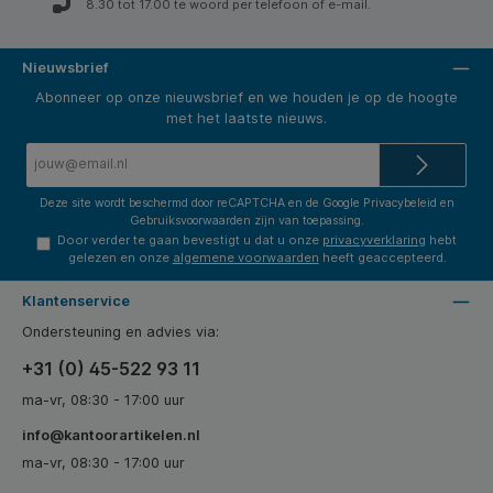
8.30 tot 17.00 te woord per telefoon of e-mail.
Nieuwsbrief
Abonneer op onze nieuwsbrief en we houden je op de hoogte
met het laatste nieuws.
E-
mailadres*
Deze site wordt beschermd door reCAPTCHA en de Google
Privacybeleid
en
Gebruiksvoorwaarden
zijn van toepassing.
Door verder te gaan bevestigt u dat u onze
privacyverklaring
hebt
gelezen en onze
algemene voorwaarden
heeft geaccepteerd.
Klantenservice
Ondersteuning en advies via:
+31 (0) 45-522 93 11
ma-vr, 08:30 - 17:00 uur
info@kantoorartikelen.nl
ma-vr, 08:30 - 17:00 uur