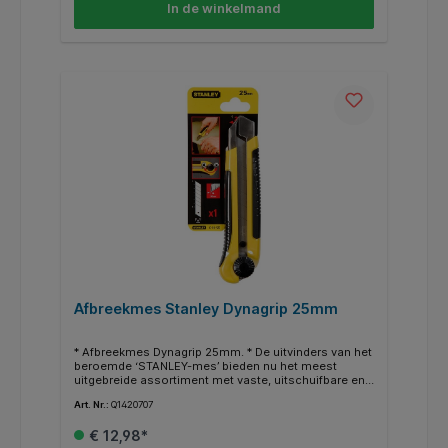
In de winkelmand
Afbreekmes Stanley Dynagrip 25mm
* Afbreekmes Dynagrip 25mm. * De uitvinders van het
beroemde ‘STANLEY-mes’ bieden nu het meest
uitgebreide assortiment met vaste, uitschuifbare en
afbreekbare mesbladen: messen me innovatieve
Art. Nr.:
Q1420707
eigenschappen die voldoen aan de behoeften van
professionele aannemers en vaklui. * Roestvrij
€ 12,98*
schuifmes, gemakkelijk gebruik, lange levensduur. *