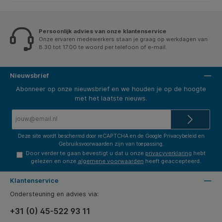
Persoonlijk advies van onze klantenservice
Onze ervaren medewerkers staan je graag op werkdagen van
8.30 tot 17.00 te woord per telefoon of e-mail.
Nieuwsbrief
Abonneer op onze nieuwsbrief en we houden je op de hoogte
met het laatste nieuws.
E-
mailadres*
Deze site wordt beschermd door reCAPTCHA en de Google
Privacybeleid
en
Gebruiksvoorwaarden
zijn van toepassing.
Door verder te gaan bevestigt u dat u onze
privacyverklaring
hebt
gelezen en onze
algemene voorwaarden
heeft geaccepteerd.
Klantenservice
Ondersteuning en advies via:
+31 (0) 45-522 93 11