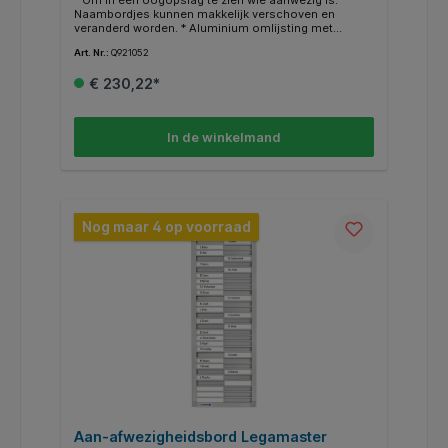
* Om in één oogopslag te zien wie aanwezig is. *
Naambordjes kunnen makkelijk verschoven en
veranderd worden. * Aluminium omlijsting met
lichtgrijze hoeken. * Wordt geleverd met een 'Aan-
Art. Nr.:
Q921052
afwezigheid'-plaat in 4 talen: Nederlands, Engels,
Duits en Frans. * Inclusief montagekit en blanco
€ 230,22*
naambordjes.
In de winkelmand
Nog maar 4 op voorraad
Aan-afwezigheidsbord Legamaster