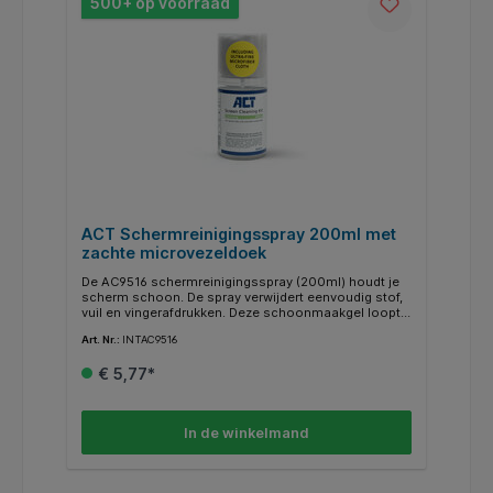
500+ op voorraad
ACT Schermreinigingsspray 200ml met
zachte microvezeldoek
De AC9516 schermreinigingsspray (200ml) houdt je
scherm schoon. De spray verwijdert eenvoudig stof,
vuil en vingerafdrukken. Deze schoonmaakgel loopt
niet uit dankzij de druipvrije formule en wordt
Art. Nr.:
INTAC9516
geleverd met een zachte microvezeldoek voor een
optimale reiniging. De schoonmaakgel is veilig voor
€ 5,77*
elektronica: antistatisch en laat geen strepen of
residu achter.
In de winkelmand