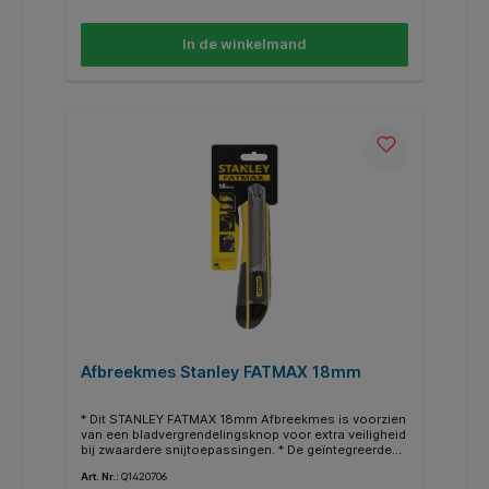
Blokkeerschroef voor veiligheid en nauwkeurigheid. *
Comfortabele bimateriale handgreep van zacht
elastomeer. * Mes: 25mm breed en 0.7mm dik, voor
In de winkelmand
zwaar werk. * Ieder breekmesje heeft 6
messegmentjes.
Afbreekmes Stanley FATMAX 18mm
* Dit STANLEY FATMAX 18mm Afbreekmes is voorzien
van een bladvergrendelingsknop voor extra veiligheid
bij zwaardere snijtoepassingen. * De geïntegreerde
bladwisser verwijdert al het vuil dat op het blad is
Art. Nr.:
Q1420706
achtergebleven. * De duurzame roestvrijstalen