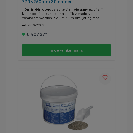
770x260mm 30 namen
* Om in één oogopslag te zien wie aanwezig is. *
Naambordjes kunnen makkelijk verschoven en
veranderd worden. * Aluminium omlijsting met
lichtgrijze hoeken. * Wordt geleverd met een 'Aan-
Art. Nr.:
Q921053
afwezigheid'-plaat in 4 talen: Nederlands, Engels,
Duits en Frans. * Inclusief montagekit en blanco
€ 407,37*
naambordjes.
In de winkelmand