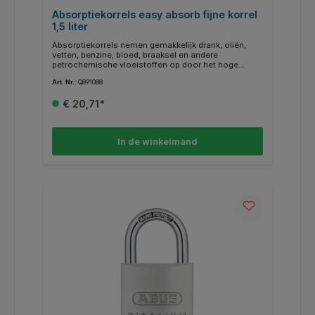
Absorptiekorrels easy absorb fijne korrel
1,5 liter
Absorptiekorrels nemen gemakkelijk drank, oliën,
vetten, benzine, bloed, braaksel en andere
petrochemische vloeistoffen op door het hoge
absorberende vermogen van de korrels. De korrels
Art. Nr.:
Q891088
blijven in een vaste vorm waardoor ze direct een anti
slip laag vormen over de gemorste vlekken. De
€ 20,71*
korrels zijn geschikt voor zowel grote als kleine
vlekken. Hiermee maakt u uw vloer schoon en voor
een lange tijd mooi. * Emmers van 1.5 liter. *
Bindmiddel met fijne korrels * Geschikt voor alle
In de winkelmand
soorten vloeistoffen en oppervlakken * Ook binnen te
gebruiken.