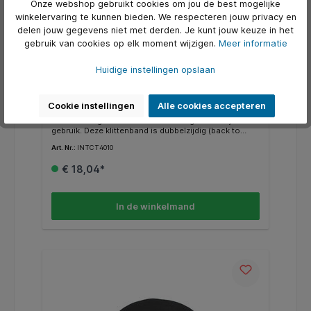
Onze webshop gebruikt cookies om jou de best mogelijke
winkelervaring te kunnen bieden. We respecteren jouw privacy en
delen jouw gegevens niet met derden. Je kunt jouw keuze in het
gebruik van cookies op elk moment wijzigen.
Meer informatie
Huidige instellingen opslaan
ACT Klittenband 20 mm
Cookie instellingen
Alle cookies accepteren
Voor bundelen van kabels, rol 10 m. Klittenband heeft
een zeer hoge trekkracht en is zeer gemakkelijk in het
gebruik. Deze klittenband is dubbelzijdig (back to
back) uitgevoerd en verkrijgbaar in verschillende
Art. Nr.:
INTCT4010
breedtes.
€ 18,04*
In de winkelmand