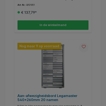
lichtgrijze hoeken. * Wordt geleverd met een 'Aan-
Art. Nr.:
Q921051
afwezigheid'-plaat in 4 talen: Nederlands, Engels,
Duits en Frans. * Inclusief montagekit en blanco
€ 137,79*
naambordjes.
In de winkelmand
Nog maar 9 op voorraad
Aan-afwezigheidsbord Legamaster
540x260mm 20 namen