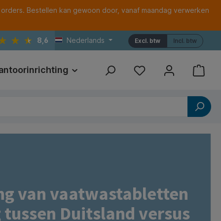
 orders. Bestellen kan gewoon door, vanaf maandag verwerken
8,6
Nederlands
Excl. btw
Incl. btw
antoorinrichting
Print
Referenties
ing van vaatwastabletten
 tussen Duitsland versus