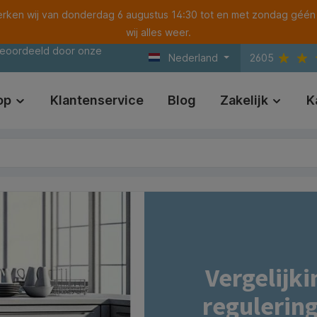
ken wij van donderdag 6 augustus 14:30 tot en met zondag géén
wij alles weer.
beoordeeld door onze
Nederland
2605
op
Klantenservice
Blog
Zakelijk
K
Vergelijk
regulering