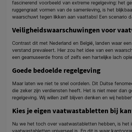
fascinerend voorbeeld van extreme regelgeving: het gebr
ruggengraat vormen van de samenleving, is het blijkb
waarschuwt tegen likken aan vaattabs! Een scenario dat
Veiligheidswaarschuwingen voor vaa
Contrast dit met Nederland en België, landen waar e
verstand prevaleert. Hier zou het idee van een waars
een geamuseerde frons of zelfs een hartelijke lach opl
Goede bedoelde regelgeving
Maar laten we niet te snel oordelen. Dit Duitse fenom
die zeker zijn verdiensten heeft. Het is niet meer dan 
regelgeving. Wij willen zelf blijven denken en wij hebben
Kies je eigen vaatwastabletten bij kan
Nu we het toch over vaatwastabletten hebben, is het i
vaatwastabletten universeel is. En dit is waar kantoorar