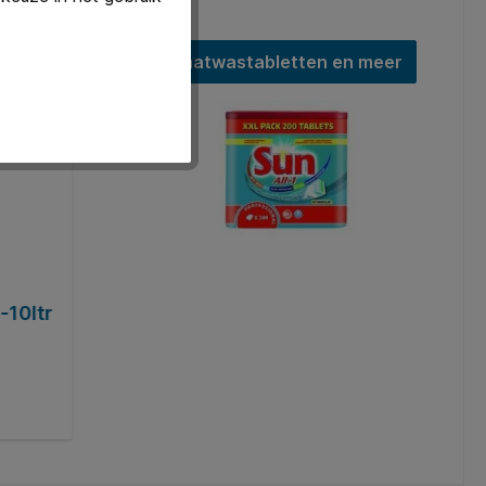
Vaatwastabletten en meer
-10ltr
Vaatwastabletten Sun Pro Formula All
extra power 175 stuks
Art. Nr.:
Q1437628
€ 63,11*
In de winkelmand