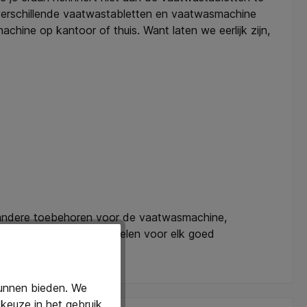
 verschillende vaatwastabletten en vaatwasmachine
hine op kantoor of thuis. Want laten we eerlijk zijn,
of andere toebehoren voor de vaatwasmachine,
t bij de essentiële artikelen voor elk goed
kunnen bieden. We
keuze in het gebruik