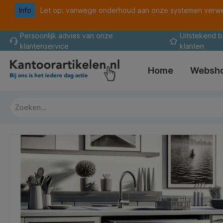
Info
Let op: vanwege onderhoud aan onze systemen verwer
oekopdracht
Ga naar de hoofdnavigatie
Persoonlijk advies van onze
Uitstekend 
klantenservice
klanten
Home
Websh