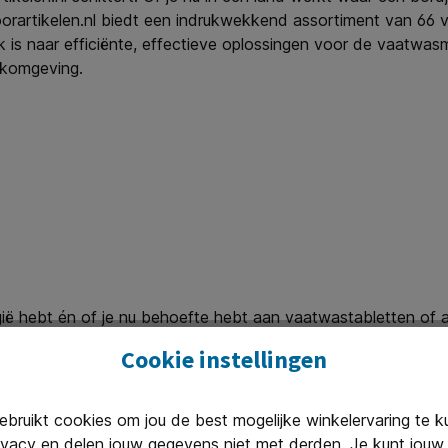
orartikelen.nl biedt een indrukwekkend assortiment van 66
s naar efficiënte, effectieve oplossingen voor de vaatwasmac
erkomgeving.
België hebt én of je nu behoefte hebt aan vaatwastabletten 
 te voldoen. Want ja, ook de keuze van vaatwastabletten hoor
Cookie instellingen
ruikt cookies om jou de best mogelijke winkelervaring te 
ivacy en delen jouw gegevens niet met derden. Je kunt jouw 