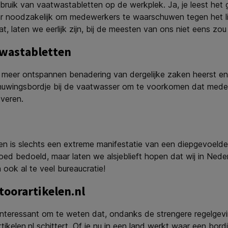
uik van vaatwastabletten op de werkplek. Ja, je leest het go
aar noodzakelijk om medewerkers te waarschuwen tegen het l
, laten we eerlijk zijn, bij de meesten van ons niet eens zo
twastabletten
en meer ontspannen benadering van dergelijke zaken heerst 
chuwingsbordje bij de vaatwasser om te voorkomen dat medewe
everen.
een is slechts een extreme manifestatie van een diepgevoelde
goed bedoeld, maar laten we alsjeblieft hopen dat wij in Nede
 ook al te veel bureaucratie!
toorartikelen.nl
nteressant om te weten dat, ondanks de strengere regelgevin
tikelen.nl schittert. Of je nu in een land werkt waar een bor