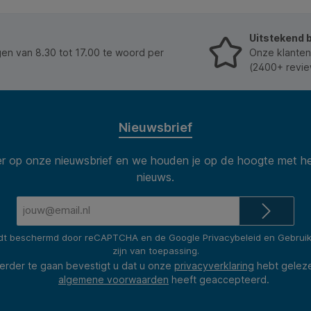
Uitstekend 
n van 8.30 tot 17.00 te woord per
Onze klanten
(2400+ revie
Nieuwsbrief
 op onze nieuwsbrief en we houden je op de hoogte met he
nieuws.
E-
mailadres*
rdt beschermd door reCAPTCHA en de Google
Privacybeleid
en
Gebrui
zijn van toepassing.
erder te gaan bevestigt u dat u onze
privacyverklaring
hebt gelez
algemene voorwaarden
heeft geaccepteerd.