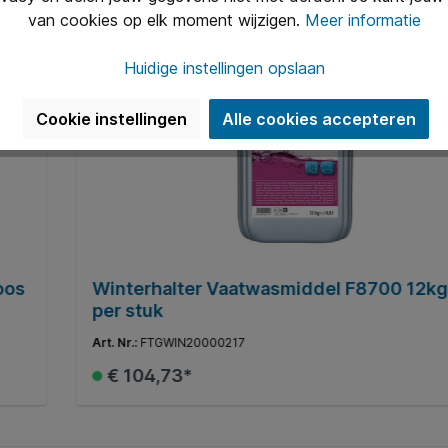
van cookies op elk moment wijzigen.
Meer informatie
Huidige instellingen opslaan
Nog maar 3 op voorraad
Cookie instellingen
Alle cookies accepteren
oos
Winterhalter Vaatwasmiddel F8700 12kg
per stuk
Art. Nr.:
FTGWIN20000217
€ 104,73*
In de winkelmand