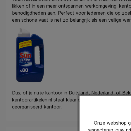
likken of in een meer ontspannen werkomgeving, kanto
benodigdheden aan. Perfect voor iedereen die op zoek i
een schone vaat is net zo belangrijk als een veilige w
Dus, of je nu je kantoor in Duitsland, Nederland, of 
kantoorartikelen.nl staat klaar om aan al je behoeften
georganiseerd kantoor.
Onze webshop geb
respecteren jouw pr