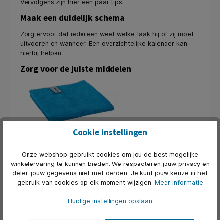
Vervolgens zijn hier een paar tips:
Maak een duidelijk schema
Zorg ervoor dat iedereen weet welke taak hij of zij moet
uitvoeren en wanneer. Een overzichtelijke kalender kan
hierbij helpen.
Zorg voor de juiste middelen
Cookie instellingen
Zonder de juiste schoonmaakmaterialen kan het een
uitdaging zijn om de boel echt schoon te krijgen. Bij ons
Onze webshop gebruikt cookies om jou de best mogelijke
vind je alles wat je nodig hebt, van microvezeldoeken tot
winkelervaring te kunnen bieden. We respecteren jouw privacy en
krachtige allesreinigers.
delen jouw gegevens niet met derden. Je kunt jouw keuze in het
gebruik van cookies op elk moment wijzigen.
Meer informatie
Huidige instellingen opslaan
Houd het leuk