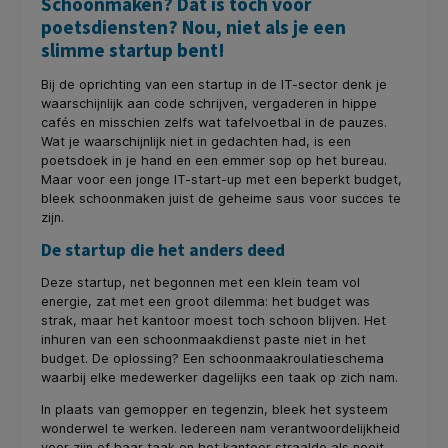
Schoonmaken? Dat is toch voor
poetsdiensten? Nou, niet als je een
slimme startup bent!
Bij de oprichting van een startup in de IT-sector denk je
waarschijnlijk aan code schrijven, vergaderen in hippe
cafés en misschien zelfs wat tafelvoetbal in de pauzes.
Wat je waarschijnlijk niet in gedachten had, is een
poetsdoek in je hand en een emmer sop op het bureau.
Maar voor een jonge IT-start-up met een beperkt budget,
bleek schoonmaken juist de geheime saus voor succes te
zijn.
De startup die het anders deed
Deze startup, net begonnen met een klein team vol
energie, zat met een groot dilemma: het budget was
strak, maar het kantoor moest toch schoon blijven. Het
inhuren van een schoonmaakdienst paste niet in het
budget. De oplossing? Een schoonmaakroulatieschema
waarbij elke medewerker dagelijks een taak op zich nam.
In plaats van gemopper en tegenzin, bleek het systeem
wonderwel te werken. Iedereen nam verantwoordelijkheid
voor zijn of haar taak en het kantoor straalde als nooit