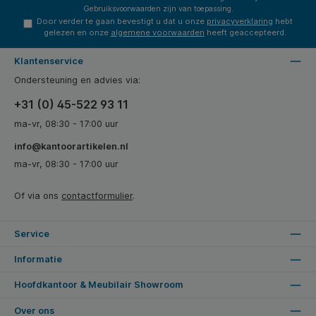
Gebruiksvoorwaarden
zijn van toepassing.
Door verder te gaan bevestigt u dat u onze
privacyverklaring
hebt
gelezen en onze
algemene voorwaarden
heeft geaccepteerd.
Klantenservice
Ondersteuning en advies via:
+31 (0) 45-522 93 11
ma-vr, 08:30 - 17:00 uur
info@kantoorartikelen.nl
ma-vr, 08:30 - 17:00 uur
Of via ons
contactformulier
.
Service
Informatie
Hoofdkantoor & Meubilair Showroom
Over ons