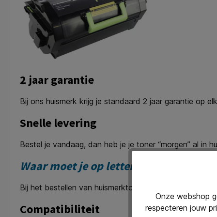
2 jaar garantie
Bij ons huismerk krijg je standaard 2 jaar garantie op e
Snelle levering
Bestel je vandaag, dan heb je je toner “morgen” al in hui
Waar moet je op letten bij het bestelle
Bij het bestellen van huismerktoners zijn er een paar d
Onze webshop geb
Compatibiliteit
respecteren jouw pr