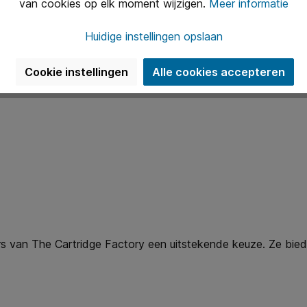
van cookies op elk moment wijzigen.
Meer informatie
cifieke printermodel. Dit voorkomt teleurstellingen en extra 
Huidige instellingen opslaan
Cookie instellingen
Alle cookies accepteren
ktoners. Bovendien geldt: niet goed, geld terug. Dit geeft je 
ners van The Cartridge Factory een uitstekende keuze. Ze bied