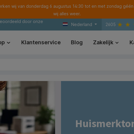
ken wij van donderdag 6 augustus 14:30 tot en met zondag géén
wij alles weer.
beoordeeld door onze
Nederland
2605
op
Klantenservice
Blog
Zakelijk
K
Huismerkton