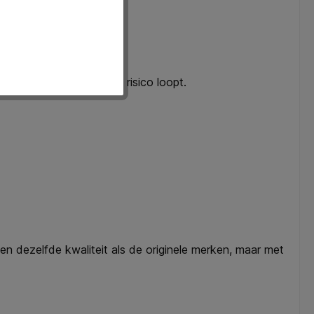
kosten.
de zekerheid dat je geen risico loopt.
en dezelfde kwaliteit als de originele merken, maar met