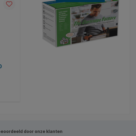
0
Huismerk HP 415X (W2032X) geel 6.0
Beperkte chip compatibele toner
Art. Nr.:
TCF-HEW-COLW2032X
€ 98,00*
In de winkelmand
beoordeeld door onze klanten