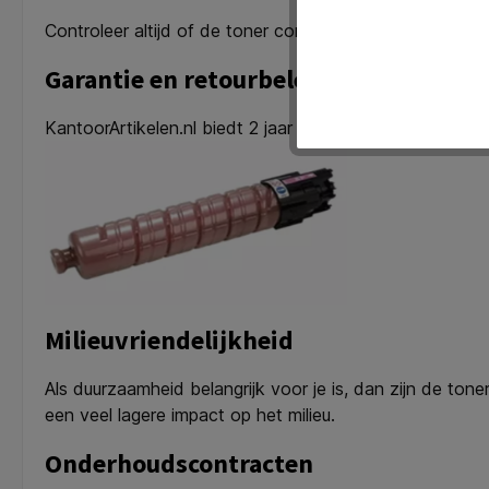
Controleer altijd of de toner compatibel is met jouw spe
Garantie en retourbeleid
KantoorArtikelen.nl biedt 2 jaar garantie op alle huismer
Milieuvriendelijkheid
Als duurzaamheid belangrijk voor je is, dan zijn de to
een veel lagere impact op het milieu.
Onderhoudscontracten