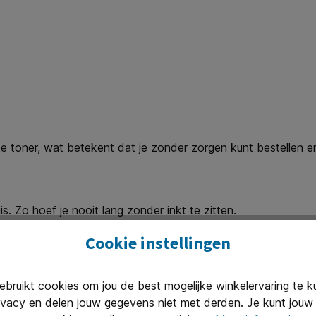
lke toner, wat betekent dat je zonder zorgen kunt bestellen en
s. Zo hoef je nooit lang zonder inkt te zitten.
n?
Cookie instellingen
ingen waar je op moet letten:
ruikt cookies om jou de best mogelijke winkelervaring te 
ivacy en delen jouw gegevens niet met derden. Je kunt jouw 