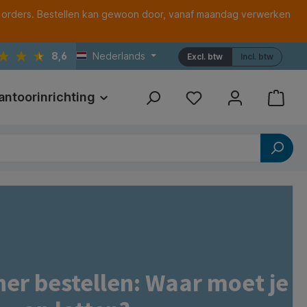
 orders. Bestellen kan gewoon door, vanaf maandag verwerken
8,6
Nederlands
Excl. btw
Incl. btw
antoorinrichting
Print
Referenties
er bestellen: Waar moet je