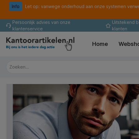
Info
Let op: vanwege onderhoud aan onze systemen verwer
oekopdracht
Ga naar de hoofdnavigatie
Persoonlijk advies van onze
Uitstekend 
klantenservice
klanten
Home
Websh