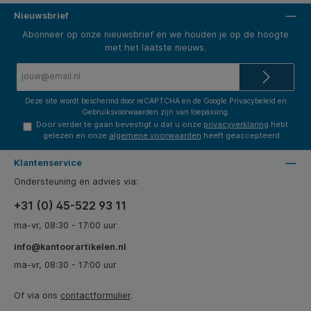
Nieuwsbrief
Abonneer op onze nieuwsbrief en we houden je op de hoogte
met het laatste nieuws.
E-
mailadres*
Deze site wordt beschermd door reCAPTCHA en de Google
Privacybeleid
en
Gebruiksvoorwaarden
zijn van toepassing.
Door verder te gaan bevestigt u dat u onze
privacyverklaring
hebt
gelezen en onze
algemene voorwaarden
heeft geaccepteerd.
Klantenservice
Ondersteuning en advies via:
+31 (0) 45-522 93 11
ma-vr, 08:30 - 17:00 uur
info@kantoorartikelen.nl
ma-vr, 08:30 - 17:00 uur
Of via ons
contactformulier
.