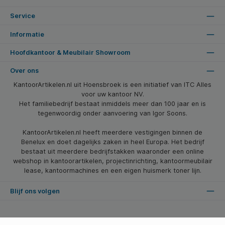
Service
Informatie
Hoofdkantoor & Meubilair Showroom
Over ons
KantoorArtikelen.nl uit Hoensbroek is een initiatief van ITC Alles
voor uw kantoor NV.
Het familiebedrijf bestaat inmiddels meer dan 100 jaar en is
tegenwoordig onder aanvoering van Igor Soons.
KantoorArtikelen.nl heeft meerdere vestigingen binnen de
Benelux en doet dagelijks zaken in heel Europa. Het bedrijf
bestaat uit meerdere bedrijfstakken waaronder een online
webshop in kantoorartikelen, projectinrichting, kantoormeubilair
lease, kantoormachines en een eigen huismerk toner lijn.
Blijf ons volgen
* Alle prijzen zijn excl. btw en excl. verzendkosten, tenzij anders vermeld.