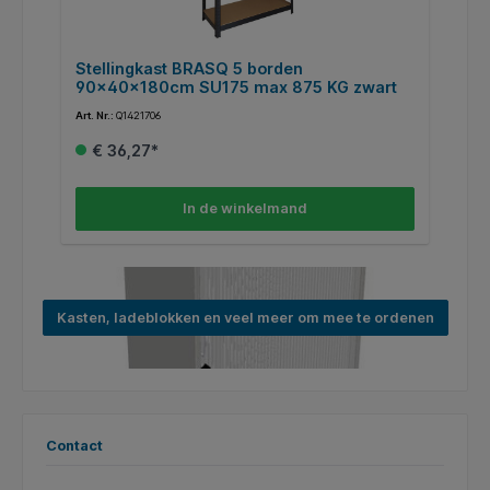
Stellingkast BRASQ 5 borden
K
90x40x180cm SU175 max 875 KG zwart
d
Art. Nr.:
Q1421706
Art
€ 36,27*
In de winkelmand
Kasten, ladeblokken en veel meer om mee te ordenen
Contact