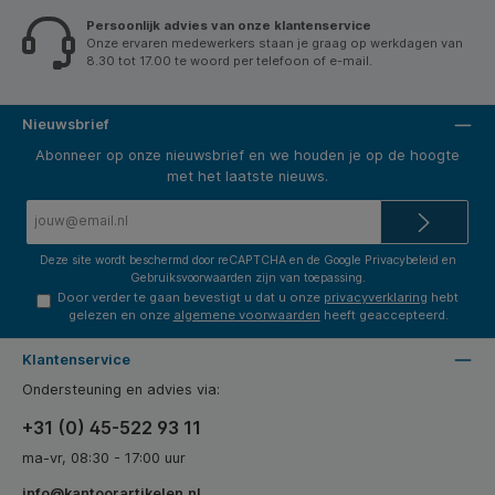
Persoonlijk advies van onze klantenservice
Onze ervaren medewerkers staan je graag op werkdagen van
8.30 tot 17.00 te woord per telefoon of e-mail.
Nieuwsbrief
Abonneer op onze nieuwsbrief en we houden je op de hoogte
met het laatste nieuws.
E-
mailadres*
Deze site wordt beschermd door reCAPTCHA en de Google
Privacybeleid
en
Gebruiksvoorwaarden
zijn van toepassing.
Door verder te gaan bevestigt u dat u onze
privacyverklaring
hebt
gelezen en onze
algemene voorwaarden
heeft geaccepteerd.
Klantenservice
Ondersteuning en advies via:
+31 (0) 45-522 93 11
ma-vr, 08:30 - 17:00 uur
info@kantoorartikelen.nl