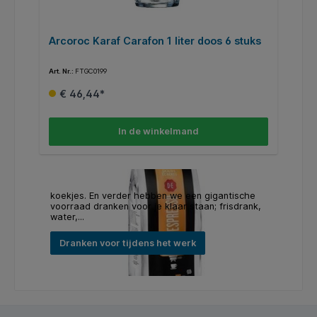
ks
Arcoroc Karaf Carafon 1 liter doos 6 stuks
K
Art. Nr.:
FTGC0199
Art
€ 46,44*
In de winkelmand
koekjes. En verder hebben we een gigantische
voorraad dranken voor je klaar staan; frisdrank,
water,...
Dranken voor tijdens het werk