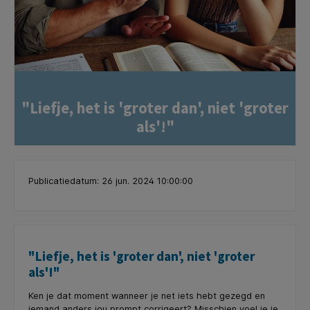
"Liefje, het is 'groter dan', niet 'groter
als'!"
Publicatiedatum: 26 jun. 2024 10:00:00
"Liefje, het is 'groter dan', niet 'groter
als'!"
Ken je dat moment wanneer je net iets hebt gezegd en
iemand anders jou prompt corrigeert? Misschien voel je je