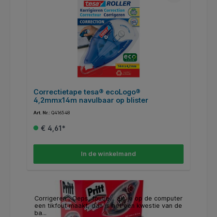
Correctietape tesa® ecoLogo®
C
4,2mmx14m navulbaar op blister
bl
Art. Nr.:
Q416548
Art
€ 4,61*
In de winkelmand
Corrigeren , Oeps, foutje… als je op de computer
een tikfout maakt, dan is het een kwestie van de
ba...