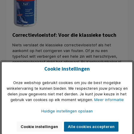
Correctievloeistof: Voor die klassieke touch
Niets verslaat de klassieke correctievloeistof als het
aankomt op het corrigeren van fouten. Of je nu een
typefout wilt verbergen of een hele zin wilt herschrijven,
correctievloeistof dekt het allemaal. Bij KantoorArtikelen.nl
bieden we natuurlijk nog deze klassieker aan. Ze zijn nog
Cookie instellingen
steeds prima voor kantoor, school of thuis. Neem wel
even de tijd om het te laten drogen voordat je er over
Onze webshop gebruikt cookies om jou de best mogelijke
heen schrijft.
winkelervaring te kunnen bieden. We respecteren jouw privacy en
delen jouw gegevens niet met derden. Je kunt jouw keuze in het
gebruik van cookies op elk moment wijzigen.
Meer informatie
Gummen: Voor de potloodfoutjes
Huidige instellingen opslaan
Laten we de gummen niet vergeten! Deze betrouwbare
metgezel is al jaren favoriet bij schrijvers, kunstenaars en
Cookie instellingen
Alle cookies accepteren
studenten, die de voorkeur hebben aan schrijven of