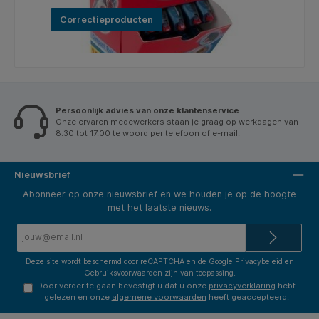
Correctieproducten
Persoonlijk advies van onze klantenservice
Onze ervaren medewerkers staan je graag op werkdagen van
8.30 tot 17.00 te woord per telefoon of e-mail.
Nieuwsbrief
Abonneer op onze nieuwsbrief en we houden je op de hoogte
met het laatste nieuws.
E-
mailadres*
Deze site wordt beschermd door reCAPTCHA en de Google
Privacybeleid
en
Gebruiksvoorwaarden
zijn van toepassing.
Door verder te gaan bevestigt u dat u onze
privacyverklaring
hebt
gelezen en onze
algemene voorwaarden
heeft geaccepteerd.