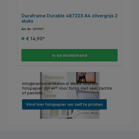
s
Duraframe Durable 487223 A4 zilvergrijs 2
K
stuks
Art. Nr.:
Q919997
Art
€ 14,90*
In de winkelmand
info@kantoorartikelen.nl Welke soorten
fotopapier zijn er? Voor foto’s met veel zachte
of pastelkl...
Vind hier fotopapier om zelf te printen