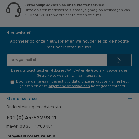
Persoonlijk advies van onze klantenservice
Onze ervaren medewerkers staan je graag op werkdagen van
8.30 tot 17.00 te woord per telefoon of e-mail.
Nieuwsbrief
Abonneer op onze nieuwsbrief en we houden je op de hoogte
met het laatste nieuws.
E-
mailadres*
Deze site wordt beschermd door reCAPTCHA en de Google
Privacybeleid
en
Gebruiksvoorwaarden
zijn van toepassing.
Door verder te gaan bevestigt u dat u onze
privacyverklaring
hebt
gelezen en onze
algemene voorwaarden
heeft geaccepteerd.
Klantenservice
Ondersteuning en advies via:
+31 (0) 45-522 93 11
ma-vr, 08:30 - 17:00 uur
info@kantoorartikelen.nl