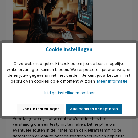
Cookie instellingen
Afdrukinstellingen
Onze webshop gebruikt cookies om jou de best mogelijke
Controleer altijd de afdrukinstellingen voordat je op
winkelervaring te kunnen bieden. We respecteren jouw privacy en
'printen' klikt. Zorg ervoor dat je de juiste papiergrootte,
delen jouw gegevens niet met derden. Je kunt jouw keuze in het
papiertype en printkwaliteit hebt geselecteerd. Sommige
gebruik van cookies op elk moment wijzigen.
Meer informatie
printers hebben speciale fotomodi die de printkwaliteit
verbeteren door de inktdichtheid en kleurnauwkeurigheid
Huidige instellingen opslaan
aan te passen.
Testprints
Cookie instellingen
Alle cookies accepteren
Voordat je een groot aantal foto's afdrukt, is het
verstandig om een testprint te maken. Dit helpt je om
eventuele fouten in de instellingen of kleurafstemming te
detecteren en aan te passen zonder veel inkt en papier te