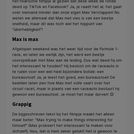
het hilarische filmpje al gezien dat deze week de ronde
deed op TikTok en Facebook? Ja, je raadt het al, het gaat
over niemand minder dan onze eigen Max Verstappen! Nu
weten we allemaal dat Max niet vies is van een beetje
snelheid, maar dit was toch wel het toppunt van
"überhebligkeit"!
Max is max
Afgelopen weekend was het weer tijd voor de Formule 1-
race, en laten we eerlijk zijn, het werd een beetje
voorspelbaar met Max aan de leiding. Dus wat deed hij om
het interessant te houden? Hij besloot om de raceauto in
te ruilen voor een wel heel bijzondere bolide: een
bureaustoel! Ja, je leest het goed, een bureaustoel! De
beelden laten zien hoe Max met volle vaart over het
circuit racet, maar in plaats van een raceauto bestuurt hij
gewoon een bureaustoel. Je moet het maar durven! 😊
Grappig
De bijgeschreven tekst bij het filmpje maakt het alleen
maar beter: "Max trying to make things interesting for
himself" (Max probeert het interessant te maken voor
zichzelf). Nou, dat is hem zeker gelukt! Het is gewoon te