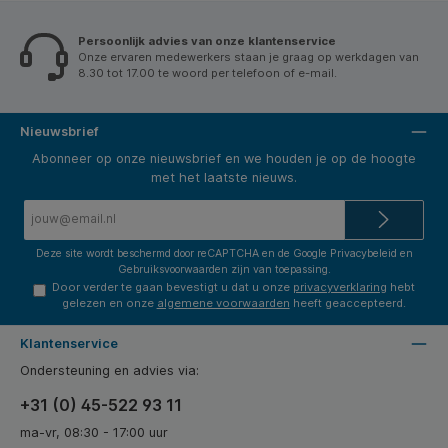
Persoonlijk advies van onze klantenservice
Onze ervaren medewerkers staan je graag op werkdagen van
8.30 tot 17.00 te woord per telefoon of e-mail.
Nieuwsbrief
Abonneer op onze nieuwsbrief en we houden je op de hoogte
met het laatste nieuws.
E-
mailadres*
Deze site wordt beschermd door reCAPTCHA en de Google
Privacybeleid
en
Gebruiksvoorwaarden
zijn van toepassing.
Door verder te gaan bevestigt u dat u onze
privacyverklaring
hebt
gelezen en onze
algemene voorwaarden
heeft geaccepteerd.
Klantenservice
Ondersteuning en advies via:
+31 (0) 45-522 93 11
ma-vr, 08:30 - 17:00 uur