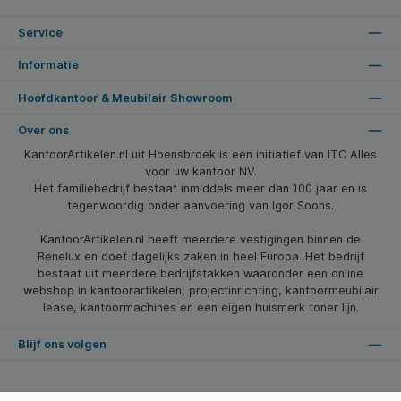
Service
Informatie
Hoofdkantoor & Meubilair Showroom
Over ons
KantoorArtikelen.nl uit Hoensbroek is een initiatief van ITC Alles
voor uw kantoor NV.
Het familiebedrijf bestaat inmiddels meer dan 100 jaar en is
tegenwoordig onder aanvoering van Igor Soons.
KantoorArtikelen.nl heeft meerdere vestigingen binnen de
Benelux en doet dagelijks zaken in heel Europa. Het bedrijf
bestaat uit meerdere bedrijfstakken waaronder een online
webshop in kantoorartikelen, projectinrichting, kantoormeubilair
lease, kantoormachines en een eigen huismerk toner lijn.
Blijf ons volgen
* Alle prijzen zijn excl. btw en excl. verzendkosten, tenzij anders vermeld.