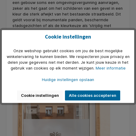
een gebouw soms een omgevingsvergunning aanvragen,
zeker als het gaat om het schilderen van een gevel in een
kleur die sterk afwijkt van het bestaande straatbeeld. Dit
geldt vooral bij monumentale panden, beschermde
stadsgezichten of als de kleurkeuze als 'strijdig met
redelijke eisen van welstand' wordt gezien. Gemeenten
Cookie instellingen
hanteren hiervoor vaak kleurkaarten of welstandsnota’s.
Let op: ook bij huurpanden of gedeelde gebouwen is
schriftelijke toestemming van de verhuurder of VvE
Onze webshop gebruikt cookies om jou de best mogelijke
meestal vereist (In België zijn deze regels doorgaans
winkelervaring te kunnen bieden. We respecteren jouw privacy en
minder strikt, tenzij het gaat om beschermde gebouwen
delen jouw gegevens niet met derden. Je kunt jouw keuze in het
of stedelijke renovatiezones).
gebruik van cookies op elk moment wijzigen.
Meer informatie
Alternatieven om zichtbaar te zijn zonder
Huidige instellingen opslaan
regels te overtreden
Cookie instellingen
Alle cookies accepteren