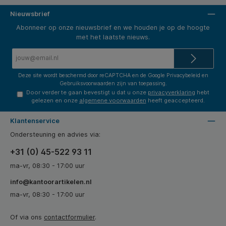
Nieuwsbrief
Abonneer op onze nieuwsbrief en we houden je op de hoogte
met het laatste nieuws.
E-
mailadres*
Deze site wordt beschermd door reCAPTCHA en de Google
Privacybeleid
en
Gebruiksvoorwaarden
zijn van toepassing.
Door verder te gaan bevestigt u dat u onze
privacyverklaring
hebt
gelezen en onze
algemene voorwaarden
heeft geaccepteerd.
Klantenservice
Ondersteuning en advies via:
+31 (0) 45-522 93 11
ma-vr, 08:30 - 17:00 uur
info@kantoorartikelen.nl
ma-vr, 08:30 - 17:00 uur
Of via ons
contactformulier
.