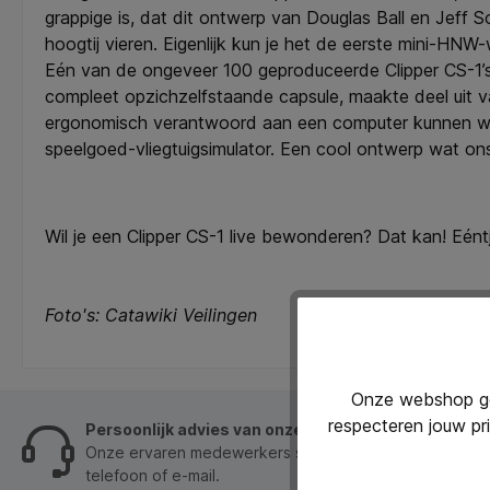
grappige is, dat dit ontwerp van Douglas Ball en Jeff
hoogtij vieren. Eigenlijk kun je het de eerste mini-HNW
Eén van de ongeveer 100 geproduceerde Clipper CS-1’
compleet opzichzelfstaande capsule, maakte deel uit 
ergonomisch verantwoord aan een computer kunnen worden 
speelgoed-vliegtuigsimulator. Een cool ontwerp wat ons 
Wil je een Clipper CS-1 live bewonderen? Dat kan! Eén
Foto's: Catawiki Veilingen
Onze webshop geb
respecteren jouw pr
Persoonlijk advies van onze klantenservice
Onze ervaren medewerkers staan je graag op werkdage
telefoon of e-mail.