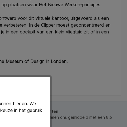
en op plaatsen waar Het Nieuwe Werken-principes
ntwerp voor dit virtuele kantoor, uitgevoerd als een
verbeteren. In de Clipper moest geconcentreerd en
 in een cockpit van een klein vliegtuig zit of in een
 The Museum of Design in Londen.
kunnen bieden. We
keuze in het gebruik
beoordeeld door onze klanten
 waarderen ons en beoordelen ons gemiddeld met een 8.6
ws).