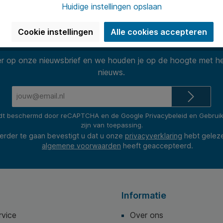
Huidige instellingen opslaan
Cookie instellingen
Alle cookies accepteren
Nieuwsbrief
 op onze nieuwsbrief en we houden je op de hoogte met he
nieuws.
E-
mailadres*
rdt beschermd door reCAPTCHA en de Google
Privacybeleid
en
Gebrui
zijn van toepassing.
erder te gaan bevestigt u dat u onze
privacyverklaring
hebt gelez
algemene voorwaarden
heeft geaccepteerd.
Informatie
rvice
Over ons