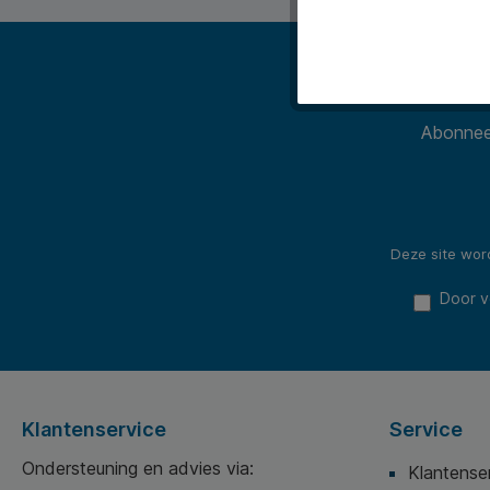
Abonneer
Deze site wo
Door v
Klantenservice
Service
Ondersteuning en advies via:
Klantense