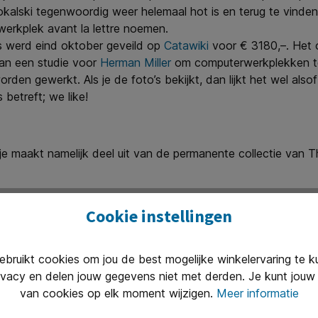
 Sokalski tegenwoordig weer helemaal hot is en terug te vind
-werkplek avant la lettre noemen.
s werd eind oktober geveild op
Catawiki
voor € 3180,–. Het o
van een studie voor
Herman Miller
om computerwerkplekken te 
gewerkt. Als je de foto’s bekijkt, dan lijkt het wel alsof je
betreft; we like!
tje maakt namelijk deel uit van de permanente collectie van
Cookie instellingen
ruikt cookies om jou de best mogelijke winkelervaring te 
ivacy en delen jouw gegevens niet met derden. Je kunt jouw 
Uitstekend 
van cookies op elk moment wijzigen.
Meer informatie
n van 8.30 tot 17.00 te woord per
Onze klanten
(2400+ revie