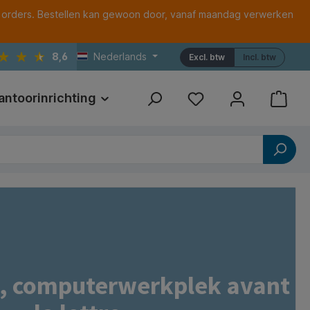
 orders. Bestellen kan gewoon door, vanaf maandag verwerken
8,6
Nederlands
Excl. btw
Incl. btw
antoorinrichting
Print
Referenties
1, computerwerkplek avant