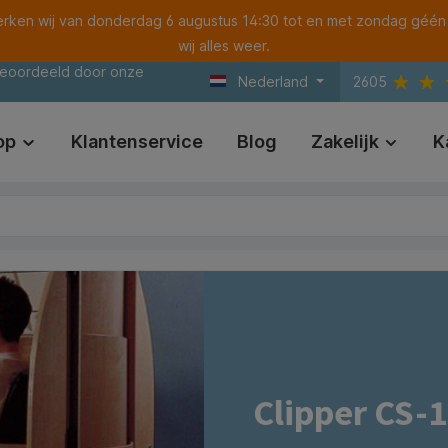
ken wij van donderdag 6 augustus 14:30 tot en met zondag géén
wij alles weer.
beoordeeld door onze
Nederland
2605
op
Klantenservice
Blog
Zakelijk
K
Clipper CS-