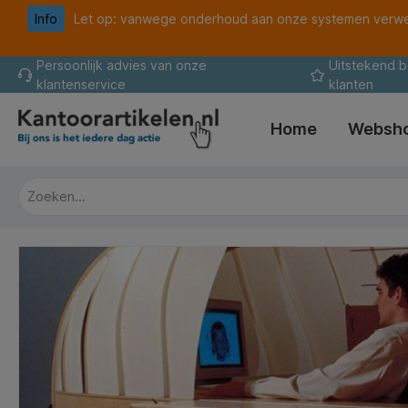
Info
Let op: vanwege onderhoud aan onze systemen verwer
oekopdracht
Ga naar de hoofdnavigatie
Persoonlijk advies van onze
Uitstekend 
klantenservice
klanten
Home
Websh