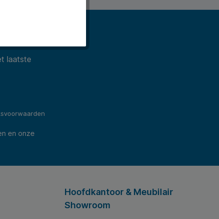
t laatste
ksvoorwaarden
en en onze
Hoofdkantoor & Meubilair
Showroom