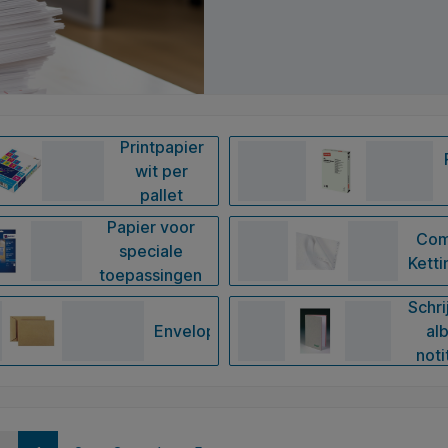
Printpapier
wit per
pallet
Papier voor
Com
speciale
Ketti
toepassingen
Schri
Enveloppen
al
noti