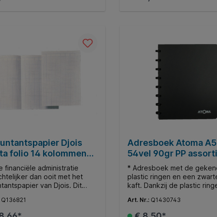
en uit de basisschool. * * Het
gemaakt uit 245 g/m² PEFC 
een soepele omslag van 275
 is geniet.
In de winkelmand
In de winkelman
untantspapier Djois
Adresboek Atoma A5 
ta folio 14 kolommen
54vel 90gr PP assort
el
 financiële administratie
* Adresboek met de geke
chtelijker dan ooit met het
plastic ringen en een zwarte
tantspapier van Djois. Dit
kaft. Dankzij de plastic rin
papier is speciaal ontworpen
inhoud van een Atoma adr
:
Q136821
Art. Nr.:
Q1430743
rofessionele
heel eenvoudig verstoken 
udkundige taken en biedt
Het adresboek heeft 54 vel
8,66*
€ 8,50*