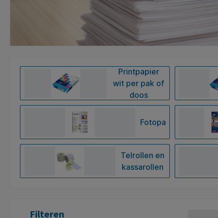
Printpapier
wit per pak of
doos
Fotopapier
Telrollen en
kassarollen
Filteren