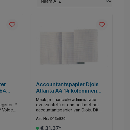
ter
Accountantspapier Djois
 64
Atlanta A4 14 kolommen
100vel
Maak je financiële administratie
gister. *
overzichtelijker dan ooit met het
* Volgens
accountantspapier van Djois. Dit
 schrift
witte papier is speciaal ontworpen
Art. Nr.:
Q136820
t houtvrij
voor professionele
 is
boekhoudkundige taken en biedt
€ 31,37*