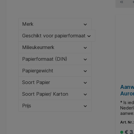
Merk
Geschikt voor papierformaat
Milieukeurmerk
Papierformaat (DIN)
Papiergewicht
Soort Papier
Aanw
Auro
Soort Papier/ Karton
Neder
* Is i
Prijs
Nederl
aanwez
bladzi
Art. Nr.
Aanwez
155x260mm. * R
€ 3