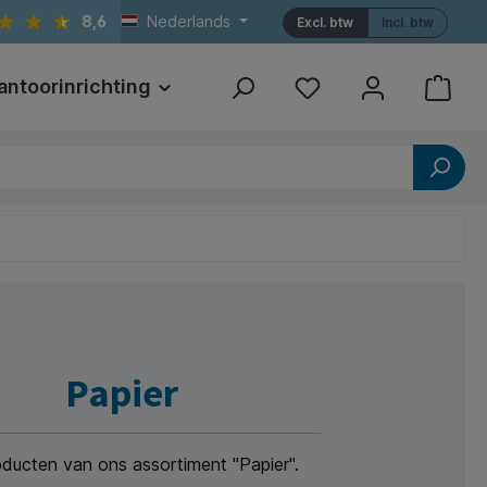
8,6
Nederlands
Excl. btw
Incl. btw
antoorinrichting
Print
Referenties
Papier
roducten van ons assortiment "Papier".