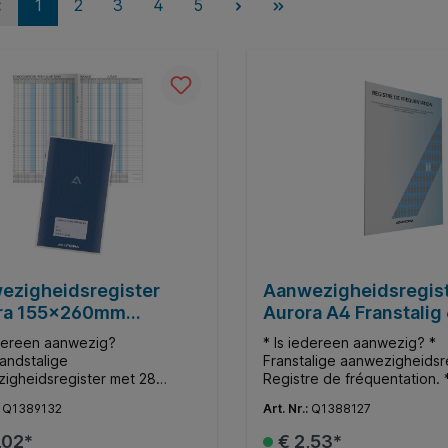
1
2
3
4
5
ezigheidsregister
Aanwezigheidsregis
ra 155x260mm
Aurora A4 Franstalig
landstalig 56 pagina's
pagina's
edereen aanwezig?
* Is iedereen aanwezig? *
andstalige
Franstalige aanwezigheidsre
igheidsregister met 28
Registre de fréquentation. 
jden 90gr offsetpapier. *
de huidige normen. * Het A4
:
Q1389132
Art. Nr.:
Q1388127
igheidsregister op formaat
bestaat uit 32 bladzijden, wi
egistratie voor
papier 80 g/m². * De omslag
,02*
€ 2,53*