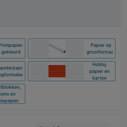
Printpapier
Papier op
gekleurd
grootformaat
Hobby
puterpapier
papier en
ngformulieren
karton
jfblokken,
bums en
tiepapier