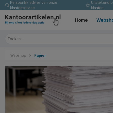
Persoonlijk advies van onze
Uitstekend 
oekopdracht
Ga naar de hoofdnavigatie
klantenservice
klanten
Home
Websh
Webshop
Papier