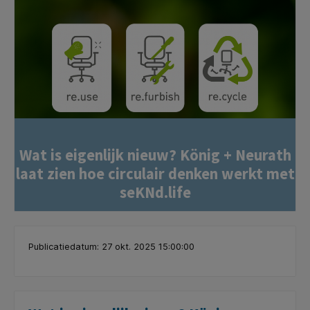
Wat is eigenlijk nieuw? König + Neurath
laat zien hoe circulair denken werkt met
seKNd.life
Publicatiedatum: 27 okt. 2025 15:00:00