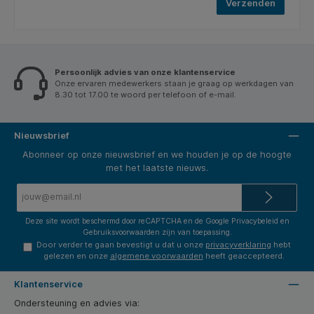
Verzenden
Persoonlijk advies van onze klantenservice
Onze ervaren medewerkers staan je graag op werkdagen van
8.30 tot 17.00 te woord per telefoon of e-mail.
Nieuwsbrief
Abonneer op onze nieuwsbrief en we houden je op de hoogte
met het laatste nieuws.
E-
mailadres*
Deze site wordt beschermd door reCAPTCHA en de Google
Privacybeleid
en
Gebruiksvoorwaarden
zijn van toepassing.
Door verder te gaan bevestigt u dat u onze
privacyverklaring
hebt
gelezen en onze
algemene voorwaarden
heeft geaccepteerd.
Klantenservice
Ondersteuning en advies via: