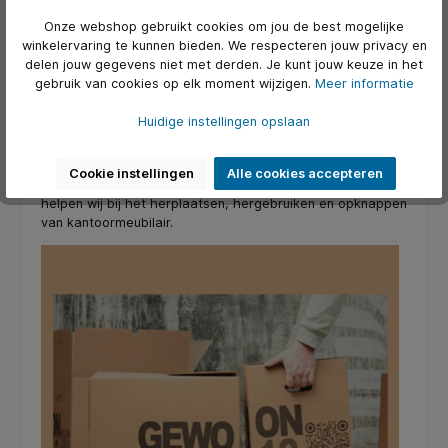
“nieuw”, maar in waarde behoud. König + Neurath laat nu
ook zien dat circulair werken niet ten koste hoeft te gaan
Onze webshop gebruikt cookies om jou de best mogelijke
van design, comfort of betrouwbaarheid. ITC Furniture,
winkelervaring te kunnen bieden. We respecteren jouw privacy en
onderdeel van KantoorArtikelen.nl, volgt König + Neurath
delen jouw gegevens niet met derden. Je kunt jouw keuze in het
op de voet én ondersteunt en biedt de circulaire
gebruik van cookies op elk moment wijzigen.
Meer informatie
oplossingen van seKNd.life aan.
Huidige instellingen opslaan
Wij ondersteunen dit soort oplossingen dus graag, want
elk meubel dat een tweede leven krijgt, maakt het
verschil. En dat is iets wat wij bij ITC Furniture al meer dan
Cookie instellingen
Alle cookies accepteren
vijftien jaar in de praktijk brengen. Al ruim een decennium
helpen wij bij het herplaatsen, hergebruiken en opknappen
van kantoormeubilair.