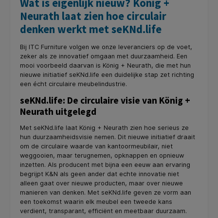
Wat is eigenlijk nieuw? König +
Neurath laat zien hoe circulair
denken werkt met seKNd.life
Bij ITC Furniture volgen we onze leveranciers op de voet,
zeker als ze innovatief omgaan met duurzaamheid. Een
mooi voorbeeld daarvan is König + Neurath, die met hun
nieuwe initiatief seKNd.life een duidelijke stap zet richting
een écht circulaire meubelindustrie.
seKNd.life: De circulaire visie van König +
Neurath uitgelegd
Met seKNd.life laat König + Neurath zien hoe serieus ze
hun duurzaamheidsvisie nemen. Dit nieuwe initiatief draait
om de circulaire waarde van kantoormeubilair, niet
weggooien, maar terugnemen, opknappen en opnieuw
inzetten. Als producent met bijna een eeuw aan ervaring
begrijpt K&N als geen ander dat echte innovatie niet
alleen gaat over nieuwe producten, maar over nieuwe
manieren van denken. Met seKNd.life geven ze vorm aan
een toekomst waarin elk meubel een tweede kans
verdient, transparant, efficiënt en meetbaar duurzaam.