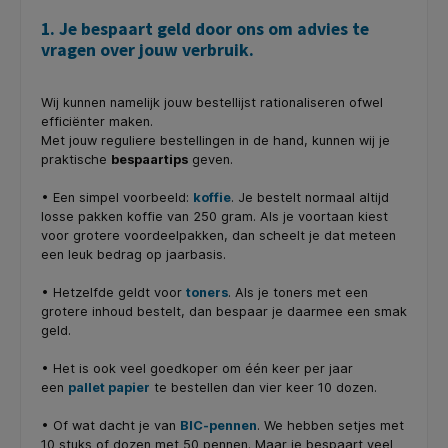
1. Je bespaart geld door ons om advies te
vragen over jouw verbruik.
Wij kunnen namelijk jouw bestellijst rationaliseren ofwel
efficiënter maken.
Met jouw reguliere bestellingen in de hand, kunnen wij je
praktische
bespaartips
geven.
• Een simpel voorbeeld:
koffie
. Je bestelt normaal altijd
losse pakken koffie van 250 gram. Als je voortaan kiest
voor grotere voordeelpakken, dan scheelt je dat meteen
een leuk bedrag op jaarbasis.
• Hetzelfde geldt voor
toners
. Als je toners met een
grotere inhoud bestelt, dan bespaar je daarmee een smak
geld.
• Het is ook veel goedkoper om één keer per jaar
een
pallet papier
te bestellen dan vier keer 10 dozen.
• Of wat dacht je van
BIC-pennen
. We hebben setjes met
10 stuks of dozen met 50 pennen. Maar je bespaart veel