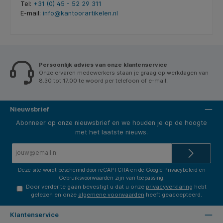
Tel:
+31 (0) 45 - 52 29 311
E-mail:
info@kantoorartikelen.nl
Persoonlijk advies van onze klantenservice
Onze ervaren medewerkers staan je graag op werkdagen van
8.30 tot 17.00 te woord per telefoon of e-mail.
Nieuwsbrief
Abonneer op onze nieuwsbrief en we houden je op de hoogte
met het laatste nieuws.
E-
mailadres*
Deze site wordt beschermd door reCAPTCHA en de Google
Privacybeleid
en
Gebruiksvoorwaarden
zijn van toepassing.
Door verder te gaan bevestigt u dat u onze
privacyverklaring
hebt
gelezen en onze
algemene voorwaarden
heeft geaccepteerd.
Klantenservice