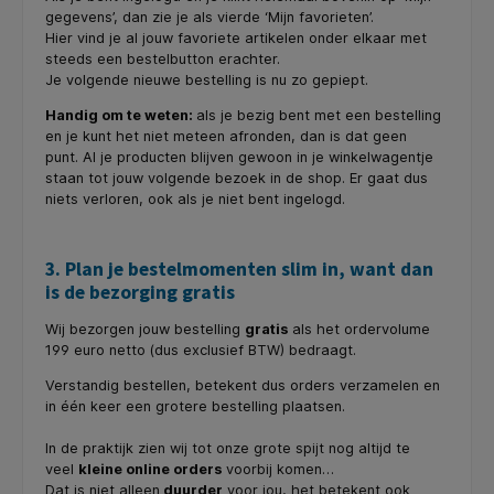
gegevens’, dan zie je als vierde ‘Mijn favorieten’.
Hier vind je al jouw favoriete artikelen onder elkaar met
steeds een bestelbutton erachter.
Je volgende nieuwe bestelling is nu zo gepiept.
Handig om te weten:
als je bezig bent met een bestelling
en je kunt het niet meteen afronden, dan is dat geen
punt. Al je producten blijven gewoon in je winkelwagentje
staan tot jouw volgende bezoek in de shop. Er gaat dus
niets verloren, ook als je niet bent ingelogd.
3. Plan je bestelmomenten slim in, want dan
is de bezorging gratis
Wij bezorgen jouw bestelling
gratis
als het ordervolume
199 euro netto (dus exclusief BTW) bedraagt.
Verstandig bestellen, betekent dus orders verzamelen en
in één keer een grotere bestelling plaatsen.
In de praktijk zien wij tot onze grote spijt nog altijd te
veel
kleine online orders
voorbij komen…
Dat is niet alleen
duurder
voor jou, het betekent ook