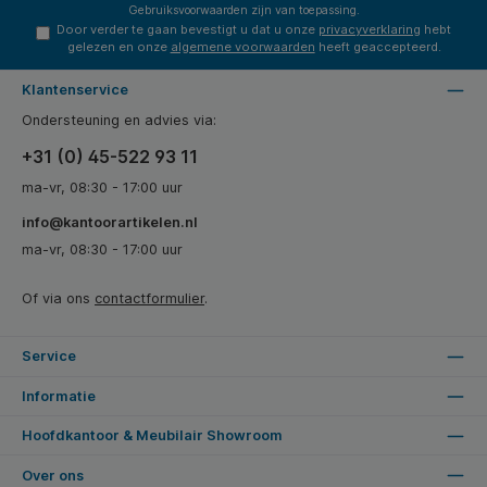
Gebruiksvoorwaarden
zijn van toepassing.
Door verder te gaan bevestigt u dat u onze
privacyverklaring
hebt
gelezen en onze
algemene voorwaarden
heeft geaccepteerd.
Klantenservice
Ondersteuning en advies via:
+31 (0) 45-522 93 11
ma-vr, 08:30 - 17:00 uur
info@kantoorartikelen.nl
ma-vr, 08:30 - 17:00 uur
Of via ons
contactformulier
.
Service
Informatie
Hoofdkantoor & Meubilair Showroom
Over ons