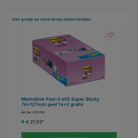
Productgalerij overslaan
Een greep uit onze sticky memo blokjes
Memoblok Post-it 655 Super Sticky
M
76x127mm geel 14+2 gratis
g
Art. Nr.:
Q392700
Art
€ 21,02*