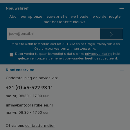
Nieuwsbrief
Abonneer op onze nieuwsbrief en we houden je op de hoogte
met het laatste nieuws.
E-
mailadres*
Deze site wordt beschermd door reCAPTCHA en de Google
Privacybeleid
en
Gebruiksvoorwaarden
zijn van toepassing.
Door verder te gaan bevestigt u dat u onze
privacyverklaring
hebt
gelezen en onze
algemene voorwaarden
heeft geaccepteerd.
Klantenservice
Ondersteuning en advies via:
+31 (0) 45-522 93 11
ma-vr, 08:30 - 17:00 uur
info@kantoorartikelen.nl
ma-vr, 08:30 - 17:00 uur
Of via ons
contactformulier
.