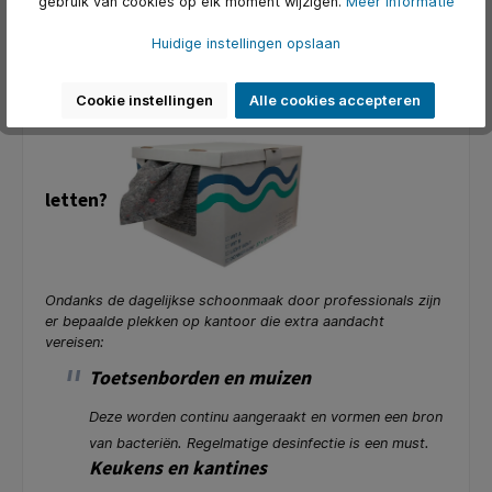
gebruik van cookies op elk moment wijzigen.
Meer informatie
draagt bij aan een prettige werkomgeving waar iedereen
baat bij heeft. Het geeft medewerkers ook een gevoel
Huidige instellingen opslaan
van trots en betrokkenheid, wat de algehele sfeer op
kantoor verbetert.
Cookie instellingen
Alle cookies accepteren
Hygiënische hotspots: Waar moet je extra op
letten?
Ondanks de dagelijkse schoonmaak door professionals zijn
er bepaalde plekken op kantoor die extra aandacht
vereisen:
Toetsenborden en muizen
Deze worden continu aangeraakt en vormen een bron
van bacteriën. Regelmatige desinfectie is een must.
Keukens en kantines