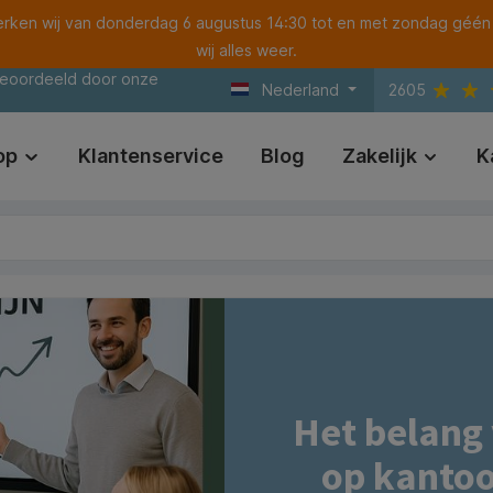
ken wij van donderdag 6 augustus 14:30 tot en met zondag géén
wij alles weer.
beoordeeld door onze
Nederland
2605
op
Klantenservice
Blog
Zakelijk
K
Het belang
op kantoo