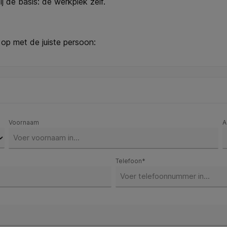
j de basis: de werkplek zelf.
 op met de juiste persoon:
Voornaam
A
Telefoon*