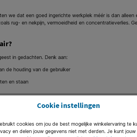
weten we dat een goed ingerichte werkplek méér is dan alleen
n zoals rug- en nekpijn, vermoeidheid en concentratieverlies. 
air?
geest in gedachten. Denk aan:
an de houding van de gebruiker
tten en staan
Cookie instellingen
ruikt cookies om jou de best mogelijke winkelervaring te 
ivacy en delen jouw gegevens niet met derden. Je kunt jouw 