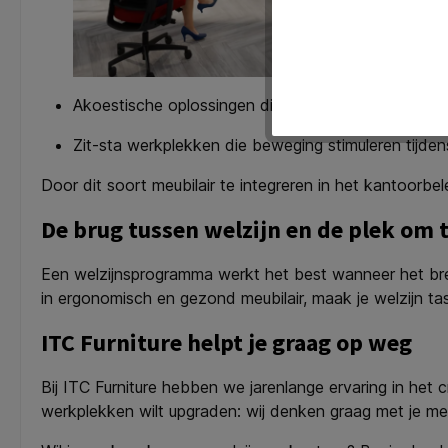
Akoestische oplossingen die zorgen voor rust en f
Zit-sta werkplekken die beweging stimuleren tijde
Door dit soort meubilair te integreren in het kantoorbel
De brug tussen welzijn en de plek om 
Een welzijnsprogramma werkt het best wanneer het bree
in ergonomisch en gezond meubilair, maak je welzijn ta
ITC Furniture helpt je graag op weg
Bij ITC Furniture hebben we jarenlange ervaring in he
werkplekken wilt upgraden: wij denken graag met je me