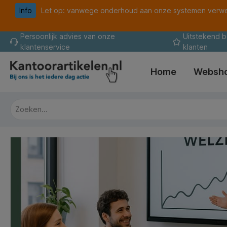
Info
Let op: vanwege onderhoud aan onze systemen verwer
oekopdracht
Ga naar de hoofdnavigatie
Persoonlijk advies van onze
Uitstekend 
klantenservice
klanten
Home
Websh