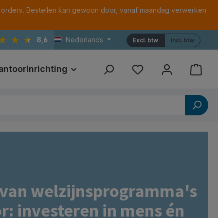
 orders. Bestellen kan gewoon door, vanaf maandag verwerken
8,6
Nederlands
Excl. btw
Incl. btw
antoorinrichting
Print
Referenties
 van welzijnsprogramma's
r: investeren in mens én