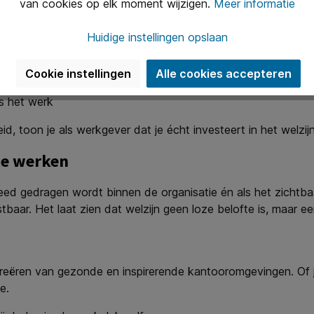
van cookies op elk moment wijzigen.
Meer informatie
Huidige instellingen opslaan
Cookie instellingen
Alle cookies accepteren
ocus
ns het werk
eid, toon je als werkgever dat je écht investeert in het welzij
te werken
d gedragen wordt binnen de organisatie én als het zichtbaa
stbaar. Het laat zien dat welzijn geen loze belofte is, maar
t creëren van gezonde en inspirerende kantooromgevingen. Of 
e.