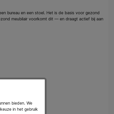
 een bureau en een stoel. Het is de basis voor gezond
Gezond meubilair voorkomt dit — en draagt actief bij aan
kunnen bieden. We
keuze in het gebruik