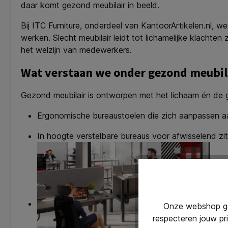
daar komt gezond meubilair in beeld.
Bij ITC Furniture, onderdeel van KantoorArtikelen.nl, 
werken. Slecht meubilair leidt tot lichamelijke klachte
het welzijn van medewerkers.
Wat verstaan we onder gezond meubil
Gezond meubilair is ontworpen met het lichaam én de 
Ergonomische bureaustoelen die zich aanpassen a
In hoogte verstelbare bureaus voor afwisselend zi
Onze webshop geb
respecteren jouw pr