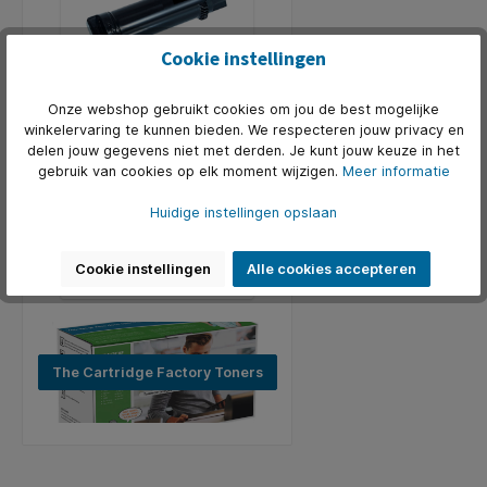
Cookie instellingen
Onze webshop gebruikt cookies om jou de best mogelijke
ki
Huismerk toner -
Huismerk toner -
winkelervaring te kunnen bieden. We respecteren jouw privacy en
Xerox (Cartridge)
Xerox (Cartridge)
delen jouw gegevens niet met derden. Je kunt jouw keuze in het
106R03480
106R03690
gebruik van cookies op elk moment wijzigen.
Meer informatie
a
Art. Nr.:
TCF-XER-PH6510bk
Art. Nr.:
TCF-XER-PH6510cy
compatibel, zwart
compatibel, cyaan
€ 42,12*
€ 64,80*
Huidige instellingen opslaan
In de winkelmand
In de winkelmand
Cookie instellingen
Alle cookies accepteren
The Cartridge Factory Toners