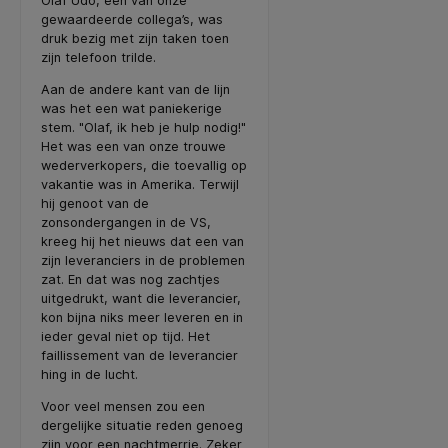
Olaf Udo, een van onze
gewaardeerde collega’s, was
druk bezig met zijn taken toen
zijn telefoon trilde.
Aan de andere kant van de lijn
was het een wat paniekerige
stem. "Olaf, ik heb je hulp nodig!"
Het was een van onze trouwe
wederverkopers, die toevallig op
vakantie was in Amerika. Terwijl
hij genoot van de
zonsondergangen in de VS,
kreeg hij het nieuws dat een van
zijn leveranciers in de problemen
zat. En dat was nog zachtjes
uitgedrukt, want die leverancier,
kon bijna niks meer leveren en in
ieder geval niet op tijd. Het
faillissement van de leverancier
hing in de lucht.
Voor veel mensen zou een
dergelijke situatie reden genoeg
zijn voor een nachtmerrie. Zeker