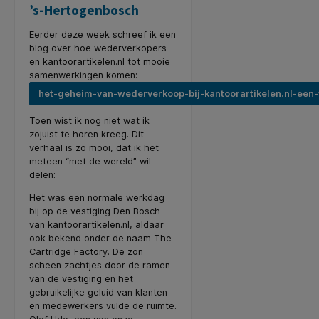
’s-Hertogenbosch
Eerder deze week schreef ik een
blog over hoe wederverkopers
en kantoorartikelen.nl tot mooie
samenwerkingen komen:
het-geheim-van-wederverkoop-bij-kantoorartikelen.nl-een
Toen wist ik nog niet wat ik
zojuist te horen kreeg. Dit
verhaal is zo mooi, dat ik het
meteen “met de wereld” wil
delen:
Het was een normale werkdag
bij op de vestiging Den Bosch
van kantoorartikelen.nl, aldaar
ook bekend onder de naam The
Cartridge Factory. De zon
scheen zachtjes door de ramen
van de vestiging en het
gebruikelijke geluid van klanten
en medewerkers vulde de ruimte.