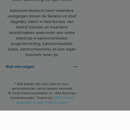
KantoorArtikelen.nl heeft meerdere
vestigingen binnen de Benelux en doet
dagelijks zaken in heel Europa. Het
bedrijf bestaat uit meerdere
bedrijfstakken waaronder een online
webshop in kantoorartikelen,
projectinrichting, kantoormeubilair
lease, kantoormachines en een eigen
huismerk toner lijn.
Blijf ons volgen
* Alle prijzen zijn excl. btw en excl.
verzendkosten, tenzij anders vermeld.
© 2026 Kantoorartikelen.nl - Alle Rechten
Voorbehouden. Theme by
SBYP (Smart
Business Young Professionals)