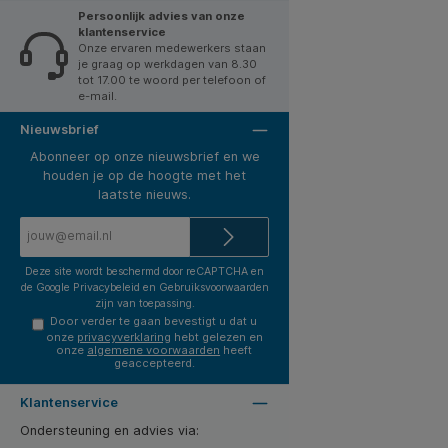
Persoonlijk advies van onze
klantenservice
Onze ervaren medewerkers staan
je graag op werkdagen van 8.30
tot 17.00 te woord per telefoon of
e-mail.
Nieuwsbrief
Abonneer op onze nieuwsbrief en we
houden je op de hoogte met het
laatste nieuws.
E-
mailadres*
Deze site wordt beschermd door reCAPTCHA en
de Google
Privacybeleid
en
Gebruiksvoorwaarden
zijn van toepassing.
Door verder te gaan bevestigt u dat u
onze
privacyverklaring
hebt gelezen en
onze
algemene voorwaarden
heeft
geaccepteerd.
Klantenservice
Ondersteuning en advies via: