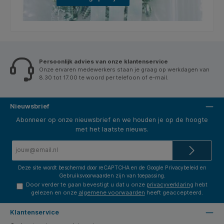
Persoonlijk advies van onze klantenservice
Onze ervaren medewerkers staan je graag op werkdagen van
8.30 tot 17.00 te woord per telefoon of e-mail.
Nieuwsbrief
Abonneer op onze nieuwsbrief en we houden je op de hoogte
met het laatste nieuws.
E-
mailadres*
Deze site wordt beschermd door reCAPTCHA en de Google
Privacybeleid
en
Gebruiksvoorwaarden
zijn van toepassing.
Door verder te gaan bevestigt u dat u onze
privacyverklaring
hebt
gelezen en onze
algemene voorwaarden
heeft geaccepteerd.
Klantenservice