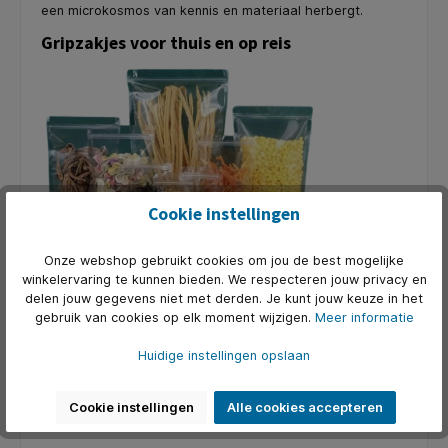
een microkosmos van kennis en materiaal herbergt.
Gripzakjes voor thuis en op reis
Cookie instellingen
Thuis ontpoppen gripzakjes zich tot ware kameleons van
Onze webshop gebruikt cookies om jou de best mogelijke
het huishouden. In de keuken bewaren ze kruiden en
winkelervaring te kunnen bieden. We respecteren jouw privacy en
specerijen, vers en klaar voor gebruik, terwijl ze in de
delen jouw gegevens niet met derden. Je kunt jouw keuze in het
speelkamer waken over de integriteit van
gebruik van cookies op elk moment wijzigen.
Meer informatie
bordspelonderdelen en legosteentjes. Ze dienen als
noodverband voor lekkende shampooflessen tijdens
Huidige instellingen opslaan
reizen en als trouwe bewakers van knoopjes en naaigerei
in naaikistjes. En in de koffieshop….
Cookie instellingen
Alle cookies accepteren
De eenvoudige kracht van gripzakjes