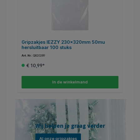
Gripzakjes IEZZY 230x320mm 50mu
G
hersluitbaar 100 stuks
h
Art. Nr.:
Q820289
Art
€ 10,99*
In de winkelmand
Wij helpen je graag verder
Al onze gripzakjes