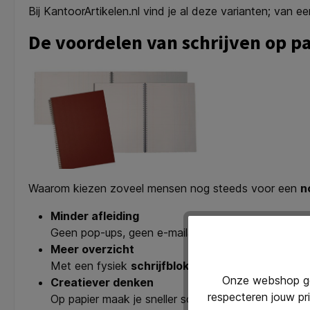
Bij KantoorArtikelen.nl vind je al deze varianten; van 
De voordelen van schrijven op pa
Waarom kiezen zoveel mensen nog steeds voor een
n
Minder afleiding
Geen pop-ups, geen e-mailalerts, geen chatberichten.
Meer overzicht
Met een fysiek
schrijfblok
blader je makkelijk teru
Onze webshop geb
Creatiever denken
respecteren jouw pr
Op papier maak je sneller schetsen, mindmaps en k