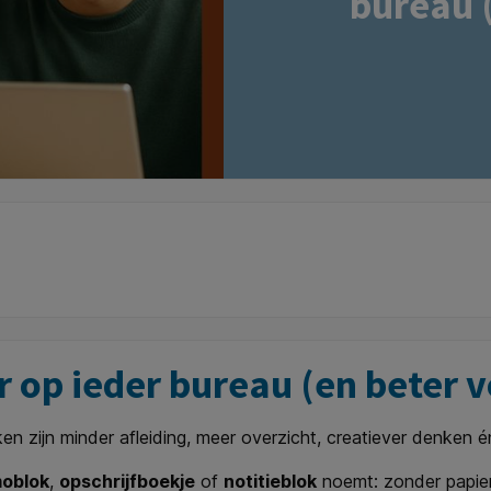
bureau (
 op ieder bureau (en beter vo
n zijn minder afleiding, meer overzicht, creatiever denken én
oblok
,
opschrijfboekje
of
notitieblok
noemt: zonder papier