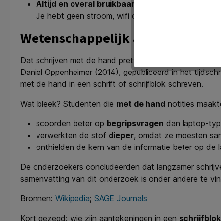
Altijd en overal bruikbaar
Je hebt geen stroom, wifi of opgeladen batterij n
Wetenschappelijk aangetoond: me
Dat schrijven met de hand prettig werkt, voelt iedere
Daniel Oppenheimer (2014), gepubliceerd in het tijdschr
met de hand in een schrift of schrijfblok schreven.
Wat bleek? Studenten die
met de hand
notities maakt
scoorden beter op
begripsvragen
dan laptop-typ
verwerkten de stof
dieper
, omdat ze moesten same
onthielden de kern van de informatie beter op de l
De onderzoekers concludeerden dat langzamer schrijven 
samenvatting van dit onderzoek is onder andere te vin
Bronnen:
Wikipedia
;
SAGE Journals
Kort gezegd: wie zijn aantekeningen in een
schrijfblo