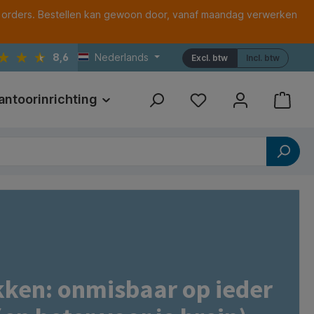
 orders. Bestellen kan gewoon door, vanaf maandag verwerken
8,6
Nederlands
Excl. btw
Incl. btw
antoorinrichting
Print
Referenties
kken: onmisbaar op ieder