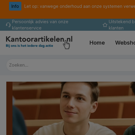
Info
Let op: vanwege onderhoud aan onze systemen verwer
oekopdracht
Ga naar de hoofdnavigatie
Persoonlijk advies van onze
Uitstekend 
klantenservice
klanten
Home
Websh