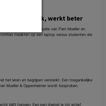
onderweg.
een schrijfblok, werkt beter
steunt. In een bekende studie van Pam Mueller en
notities maakten op een laptop versus studenten die
t het leren en begrijpen versterkt. Een toegankelijke
e van Mueller & Oppenheimer wordt besproken.
cht blijft hangen. Een pen dwingt je tot actief