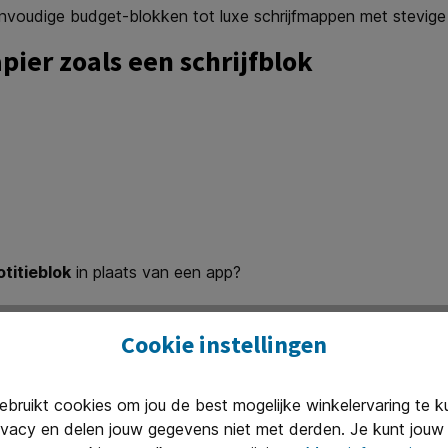
eenvoudige budget-blokken tot luxe schrijfmappen met stevige
pier zoals een schrijfblok
otitieblok
in plaats van een app?
 Alleen jij, je pen en je ideeën.
Cookie instellingen
g, omcirkel je belangrijke punten en gebruik je pijlen of teke
ruikt cookies om jou de best mogelijke winkelervaring te 
ivacy en delen jouw gegevens niet met derden. Je kunt jouw 
leine diagrammen. Dat helpt om anders naar problemen te kijk