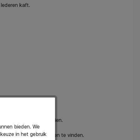
 lederen kaft.
ningen om verbanden te zien.
kunnen bieden. We
keuze in het gebruik
en en sneller oplossingen te vinden.