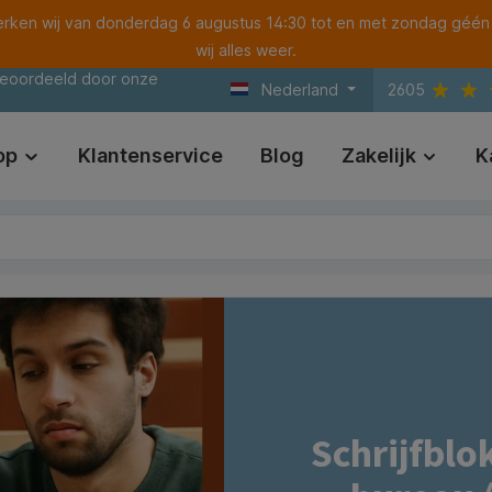
ken wij van donderdag 6 augustus 14:30 tot en met zondag géén
wij alles weer.
beoordeeld door onze
Nederland
2605
op
Klantenservice
Blog
Zakelijk
K
Schrijfblo