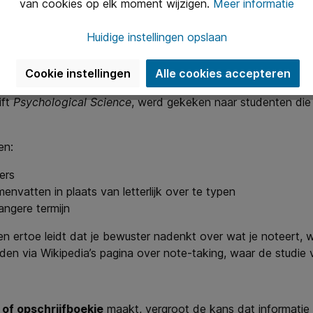
van cookies op elk moment wijzigen.
Meer informatie
odig. Vooral handig tijdens vergaderingen, klantbezoeken of 
Huidige instellingen opslaan
t de hand noteren, in bijvoorbeeld 
Cookie instellingen
Alle cookies accepteren
en wel aan. Maar er is ook serieuze wetenschap die dit onder
ift
Psychological Science
, werd gekeken naar studenten die 
en:
ers
nvatten in plaats van letterlijk over te typen
angere termijn
ertoe leidt dat je bewuster nadenkt over wat je noteert, wa
den via Wikipedia’s pagina over note-taking, waar de studi
k of opschrijfboekje
maakt, vergroot de kans dat informatie e