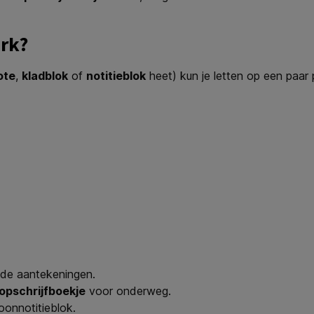
erk?
ote
,
kladblok
of
notitieblok
heet) kun je letten op een paar 
eide aantekeningen.
opschrijfboekje
voor onderweg.
foonnotitieblok.