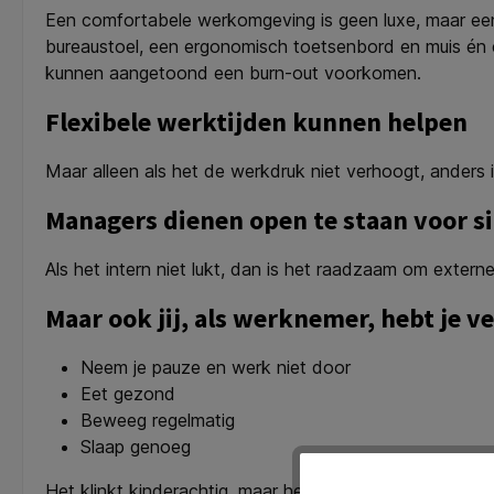
Een comfortabele werkomgeving is geen luxe, maar een
bureaustoel, een ergonomisch toetsenbord en muis én
kunnen aangetoond een burn-out voorkomen.
Flexibele werktijden kunnen helpen
Maar alleen als het de werkdruk niet verhoogt, anders 
Managers dienen open te staan voor s
Als het intern niet lukt, dan is het raadzaam om extern
Maar ook jij, als werknemer, hebt je 
Neem je pauze en werk niet door
Eet gezond
Beweeg regelmatig
Slaap genoeg
Het klinkt kinderachtig, maar het is een onomstreden 