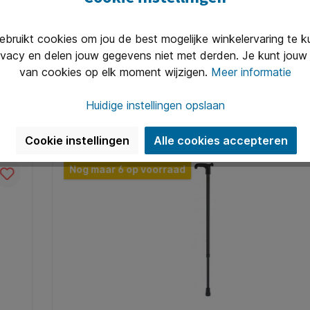
an ergonomie en efficiëntie samen. Wij bieden een scala aan p
ruikt cookies om jou de best mogelijke winkelervaring te 
end. Van ergonomische bureaustoelen die je ruggengraat zulle
ivacy en delen jouw gegevens niet met derden. Je kunt jouw 
s die stille toetsenborden waar je collega's je dankbaar voor
van cookies op elk moment wijzigen.
Meer informatie
Huidige instellingen opslaan
Cookie instellingen
Alle cookies accepteren
Nog maar 6 op voorraad