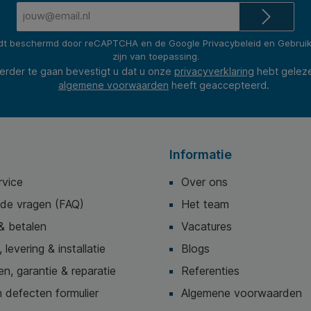
E-
mailadres*
rdt beschermd door reCAPTCHA en de Google
Privacybeleid
en
Gebrui
zijn van toepassing.
erder te gaan bevestigt u dat u onze
privacyverklaring
hebt gelez
algemene voorwaarden
heeft geaccepteerd.
Informatie
rvice
Over ons
lde vragen (FAQ)
Het team
& betalen
Vacatures
 levering & installatie
Blogs
n, garantie & reparatie
Referenties
 defecten formulier
Algemene voorwaarden