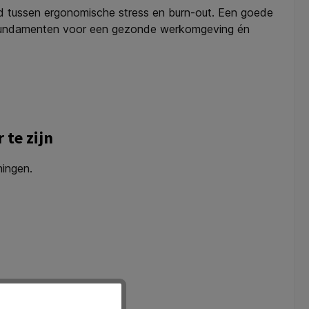
d tussen ergonomische stress en burn-out. Een goede
r fundamenten voor een gezonde werkomgeving én
te zijn
ningen.