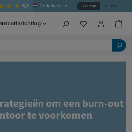
8,6
Nederlands
Excl. btw
Incl. btw
antoorinrichting
Print
Referenties
trategieën om een burn-out
ntoor te voorkomen