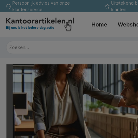
Persoonlijk advies van onze
Uitstekend 
oekopdracht
Ga naar de hoofdnavigatie
klantenservice
klanten
Home
Websh