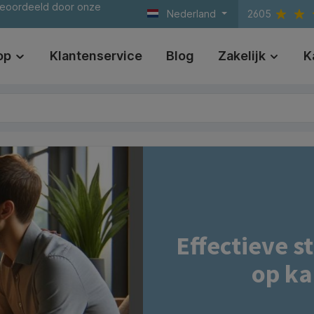
beoordeeld door onze
Nederland
2605
op
Klantenservice
Blog
Zakelijk
K
Effectieve s
op ka