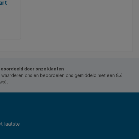
art
Wandelstok Able2 opvouwbaar carbon
derby handvat zwart
Art. Nr.:
Q1468005
€ 89,37*
In de winkelmand
beoordeeld door onze klanten
 waarderen ons en beoordelen ons gemiddeld met een 8.6
ws).
t laatste