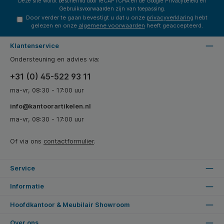
Deze site wordt beschermd door reCAPTCHA en de Google
Privacybeleid
en
Gebruiksvoorwaarden
zijn van toepassing.
Door verder te gaan bevestigt u dat u onze
privacyverklaring
hebt
gelezen en onze
algemene voorwaarden
heeft geaccepteerd.
Klantenservice
Ondersteuning en advies via:
+31 (0) 45-522 93 11
ma-vr, 08:30 - 17:00 uur
info@kantoorartikelen.nl
ma-vr, 08:30 - 17:00 uur
Of via ons
contactformulier
.
Service
Informatie
Hoofdkantoor & Meubilair Showroom
Over ons