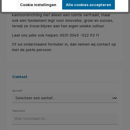
ging het MKB-bedrijf zelfverzekerd de toekomst
Cookie instellingen
Alle cookies accepteren
tegemoet. Ze hadden bewezen dat een doordachte
kantoorinrichting niet alleen een ruimte verfraait, maar
ook een fundament legt voor innovatie, groei en succes,
terwijl ze trouw blijven aan hun eigen unieke cultuur.
Laat ons jullie ook helpen: 0031 (0)45 -522 93 11
Of vul onderstaand formulier in, dan nemen wij contact op
met de juiste persoon
Contact
Aanhef*
Voornaam