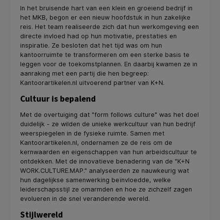
In het bruisende hart van een klein en groeiend bedrijf in
het MKB, begon er een nieuw hoofdstuk in hun zakelijke
reis. Het team realiseerde zich dat hun werkomgeving een
directe invloed had op hun motivatie, prestaties en
inspiratie. Ze besloten dat het tijd was om hun
kantoorruimte te transformeren om een sterke basis te
leggen voor de toekomstplannen. En daarbij kwamen ze in
aanraking met een partij die hen begreep:
Kantoorartikelen.nl uitvoerend partner van K+N.
Cultuur is bepalend
Met de overtuiging dat "form follows culture" was het doel
duidelijk - ze wilden de unieke werkcultuur van hun bedrijf
weerspiegelen in de fysieke ruimte. Samen met
Kantoorartikelen.nl, ondernamen ze de reis om de
kernwaarden en eigenschappen van hun arbeidscultuur te
ontdekken. Met de innovatieve benadering van de "K+N
WORK.CULTURE.MAP." analyseerden ze nauwkeurig wat
hun dagelijkse samenwerking beïnvloedde, welke
leiderschapsstijl ze omarmden en hoe ze zichzelf zagen
evolueren in de snel veranderende wereld.
Stijlwereld