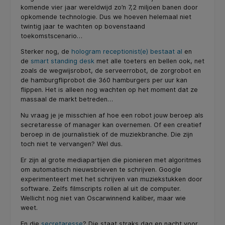
komende vier jaar wereldwijd zo’n 7,2 miljoen banen door
opkomende technologie. Dus we hoeven helemaal niet
twintig jaar te wachten op bovenstaand
toekomstscenario…
Sterker nog, de
hologram receptionist(e) bestaat al
en
de
smart standing desk
met alle toeters en bellen ook, net
zoals de wegwijsrobot, de serveerrobot, de zorgrobot en
de hamburgfliprobot die 360 hamburgers per uur kan
flippen. Het is alleen nog wachten op het moment dat ze
massaal de markt betreden…
Nu vraag je je misschien af hoe een robot jouw beroep als
secretaresse of manager kan overnemen. Of een creatief
beroep in de journalistiek of de muziekbranche. Die zijn
toch niet te vervangen? Wel dus.
Er zijn al grote mediapartijen die pionieren met algoritmes
om automatisch nieuwsbrieven te schrijven. Google
experimenteert met het schrijven van muziekstukken door
software. Zelfs filmscripts rollen al uit de computer.
Wellicht nog niet van Oscarwinnend kaliber, maar wie
weet.
En die
secretaresse
? Die staat straks dag en nacht voor