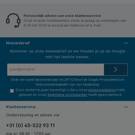
Persoonlijk advies van onze klantenservice
Onze ervaren medewerkers staan je graag op werkdagen van
8.30 tot 17.00 te woord per telefoon of e-mail.
Nieuwsbrief
Abonneer op onze nieuwsbrief en we houden je op de hoogte
met het laatste nieuws.
E-
mailadres*
Deze site wordt beschermd door reCAPTCHA en de Google
Privacybeleid
en
Gebruiksvoorwaarden
zijn van toepassing.
Door verder te gaan bevestigt u dat u onze
privacyverklaring
hebt
gelezen en onze
algemene voorwaarden
heeft geaccepteerd.
Klantenservice
Ondersteuning en advies via:
+31 (0) 45-522 93 11
ma-vr, 08:30 - 17:00 uur