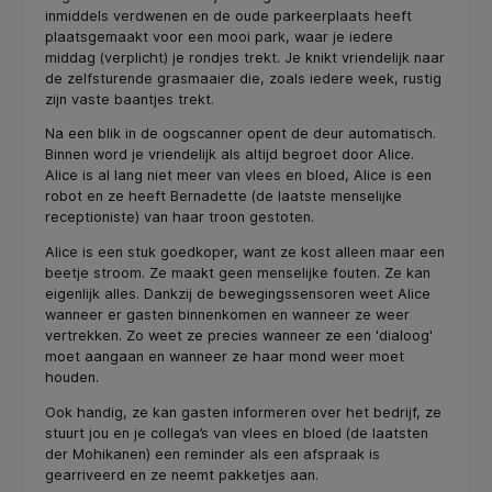
inmiddels verdwenen en de oude parkeerplaats heeft
plaatsgemaakt voor een mooi park, waar je iedere
middag (verplicht) je rondjes trekt. Je knikt vriendelijk naar
de zelfsturende grasmaaier die, zoals iedere week, rustig
zijn vaste baantjes trekt.
Na een blik in de oogscanner opent de deur automatisch.
Binnen word je vriendelijk als altijd begroet door Alice.
Alice is al lang niet meer van vlees en bloed, Alice is een
robot en ze heeft Bernadette (de laatste menselijke
receptioniste) van haar troon gestoten.
Alice is een stuk goedkoper, want ze kost alleen maar een
beetje stroom. Ze maakt geen menselijke fouten. Ze kan
eigenlijk alles. Dankzij de bewegingssensoren weet Alice
wanneer er gasten binnenkomen en wanneer ze weer
vertrekken. Zo weet ze precies wanneer ze een 'dialoog'
moet aangaan en wanneer ze haar mond weer moet
houden.
Ook handig, ze kan gasten informeren over het bedrijf, ze
stuurt jou en je collega’s van vlees en bloed (de laatsten
der Mohikanen) een reminder als een afspraak is
gearriveerd en ze neemt pakketjes aan.