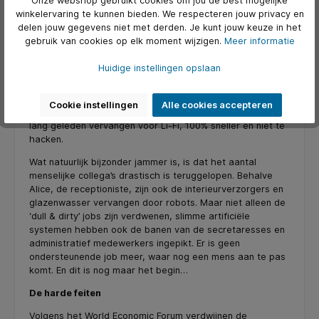
Onze webshop gebruikt cookies om jou de best mogelijke
van draadloze opladers en bluetooth. En natuurlijk een AI-
winkelervaring te kunnen bieden. We respecteren jouw privacy en
box die je met je stem bedient en die in contact staat met
delen jouw gegevens niet met derden. Je kunt jouw keuze in het
al je slimme devices. Met één gesproken commando regel
gebruik van cookies op elk moment wijzigen.
Meer informatie
je de temperatuur rondom jouw werkplek, je laat het licht
harder of zachter branden én, helemaal toppie, je stuurt
Huidige instellingen opslaan
de espressomachine aan.
Mocht je je afvragen wat er is gebeurd met de nodeloos
Cookie instellingen
Alle cookies accepteren
trage en niet altijd even stabiele Wi-Fi, die is inmiddels al
lang geleden vervangen voor Li-Fi, 100% sneller en niet te
hacken.
Wat natuurlijk bijzonder jammer is, is dat het aantal
menselijke collega’s drastisch is teruggelopen. Behalve
Alice, de receptioniste, zijn ook de interieurverzorgers en
glazenwasser vervangen door robots. Maar niet alleen de
‘dull & dirty’ jobs zijn verdwenen, slimme artificiële
systemen hebben ook de banen van de secretaresses en
administratief medewerkers ingepikt. Er is geen
ondersteunende job meer, waar nog een mens aan te pas
komt. En dit is nog maar het begin…
De harde feiten
Volgens het World Economic Forum verdwijnen de