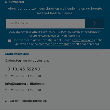
Nieuwsbrief
Abonneer op onze nieuwsbrief en we houden je op de hoogte
met het laatste nieuws.
E-
mailadres*
Deze site wordt beschermd door reCAPTCHA en de Google
Privacybeleid
en
Gebruiksvoorwaarden
zijn van toepassing.
Door verder te gaan bevestigt u dat u onze
privacyverklaring
hebt
gelezen en onze
algemene voorwaarden
heeft geaccepteerd.
Klantenservice
Ondersteuning en advies via:
+31 (0) 45-522 93 11
ma-vr, 08:30 - 17:00 uur
info@kantoorartikelen.nl
ma-vr, 08:30 - 17:00 uur
Of via ons
contactformulier
.