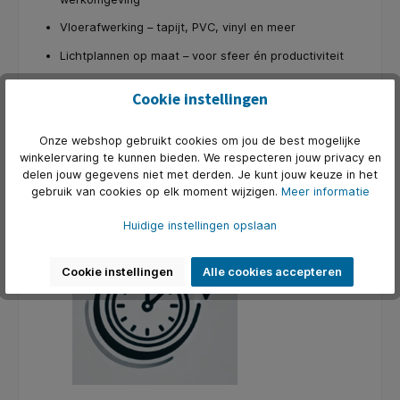
Vloerafwerking – tapijt, PVC, vinyl en meer
Lichtplannen op maat – voor sfeer én productiviteit
Akoestische oplossingen – zodat jij en je team in alle
Cookie instellingen
rust kunnen werken
Kantoorartikelen & facilitaire producten – alles vanuit
Onze webshop gebruikt cookies om jou de best mogelijke
één adres
winkelervaring te kunnen bieden. We respecteren jouw privacy en
Waarom kiezen voor een turnkey oplossing?
delen jouw gegevens niet met derden. Je kunt jouw keuze in het
gebruik van cookies op elk moment wijzigen.
Meer informatie
Tijdbesparing – Jij hoeft niks te coördineren
Huidige instellingen opslaan
Cookie instellingen
Alle cookies accepteren