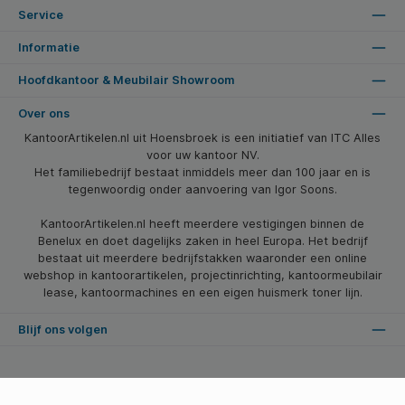
Service
Informatie
Hoofdkantoor & Meubilair Showroom
Over ons
KantoorArtikelen.nl uit Hoensbroek is een initiatief van ITC Alles
voor uw kantoor NV.
Het familiebedrijf bestaat inmiddels meer dan 100 jaar en is
tegenwoordig onder aanvoering van Igor Soons.
KantoorArtikelen.nl heeft meerdere vestigingen binnen de
Benelux en doet dagelijks zaken in heel Europa. Het bedrijf
bestaat uit meerdere bedrijfstakken waaronder een online
webshop in kantoorartikelen, projectinrichting, kantoormeubilair
lease, kantoormachines en een eigen huismerk toner lijn.
Blijf ons volgen
* Alle prijzen zijn excl. btw en excl. verzendkosten, tenzij anders vermeld.
© 2026 Kantoorartikelen.nl - Alle Rechten Voorbehouden. Theme by