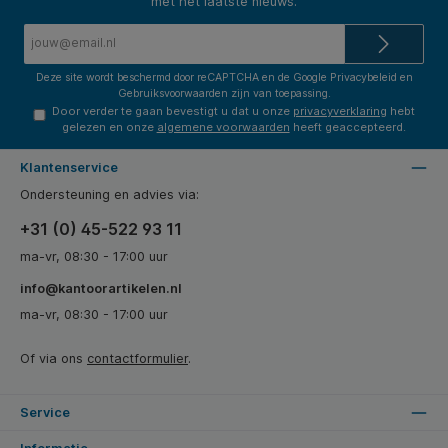
met het laatste nieuws.
E-
mailadres*
Deze site wordt beschermd door reCAPTCHA en de Google
Privacybeleid
en
Gebruiksvoorwaarden
zijn van toepassing.
Door verder te gaan bevestigt u dat u onze
privacyverklaring
hebt
gelezen en onze
algemene voorwaarden
heeft geaccepteerd.
Klantenservice
Ondersteuning en advies via:
+31 (0) 45-522 93 11
ma-vr, 08:30 - 17:00 uur
info@kantoorartikelen.nl
ma-vr, 08:30 - 17:00 uur
Of via ons
contactformulier
.
Service