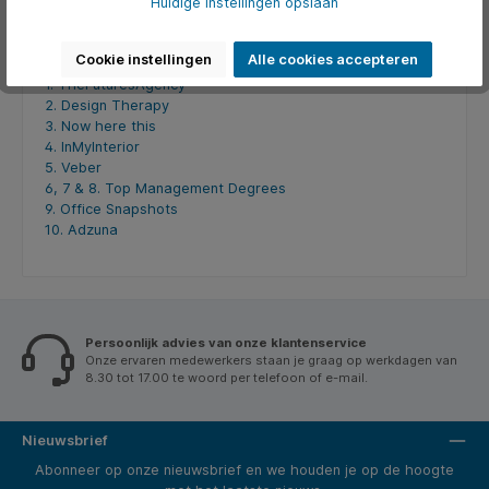
Huidige instellingen opslaan
Cookie instellingen
Alle cookies accepteren
Beeld gevonden via:
1. TheFuturesAgency
2. Design Therapy
3. Now here this
4. InMyInterior
5. Veber
6, 7 & 8. Top Management Degrees
9. Office Snapshots
10. Adzuna
Persoonlijk advies van onze klantenservice
Onze ervaren medewerkers staan je graag op werkdagen van
8.30 tot 17.00 te woord per telefoon of e-mail.
Nieuwsbrief
Abonneer op onze nieuwsbrief en we houden je op de hoogte