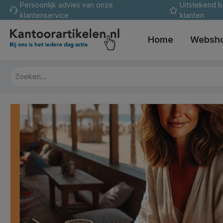
Persoonlijk advies van onze
Uitstekend 
oekopdracht
Ga naar de hoofdnavigatie
klantenservice
klanten
Home
Websh