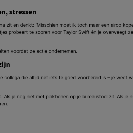
en, stressen
una zit en denkt: ‘Misschien moet ik toch maar een airco kope
rtjes probeert te scoren voor Taylor Swift én je overweegt ze
elten voordat ze actie ondernemen.
zijn
e collega die altijd net iets te goed voorbereid is – je weet
f is. Als je nog niet met plakbenen op je bureaustoel zit. Als j
ren.