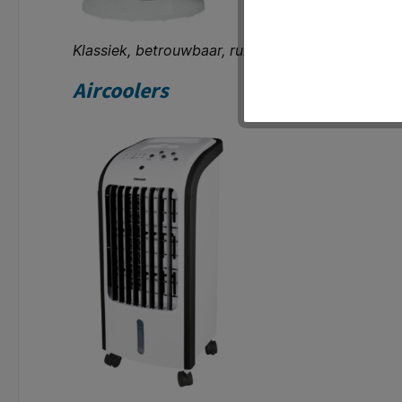
Klassiek, betrouwbaar, ruisend op de achtergron
Aircoolers