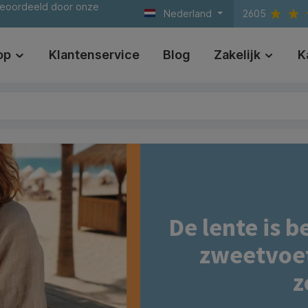
beoordeeld door onze
Nederland
2605
op
Klantenservice
Blog
Zakelijk
K
De lente is 
zweetvoet
z