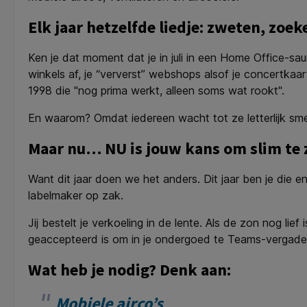
Elk jaar hetzelfde liedje: zweten, zoek
Ken je dat moment dat je in juli in een Home Office-sa
winkels af, je “ververst” webshops alsof je concertkaa
1998 die "nog prima werkt, alleen soms wat rookt".
En waarom? Omdat iedereen wacht tot ze letterlijk sm
Maar nu… NU is jouw kans om slim te 
Want dit jaar doen we het anders. Dit jaar ben je die en
labelmaker op zak.
Jij bestelt je verkoeling in de lente. Als de zon nog lie
geaccepteerd is om in je ondergoed te Teams-vergade
Wat heb je nodig? Denk aan:
Mobiele airco’s