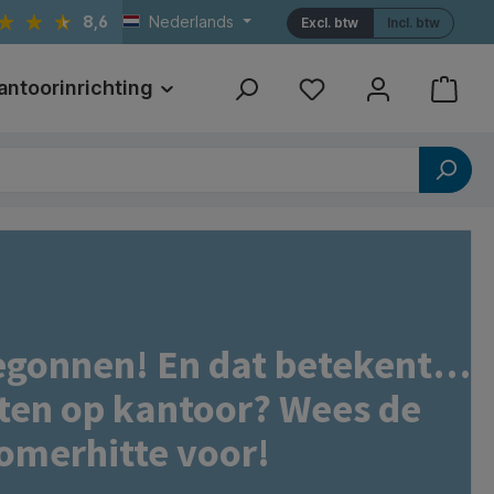
8,6
Nederlands
Excl. btw
Incl. btw
antoorinrichting
Print
Referenties
begonnen! En dat betekent…
en op kantoor? Wees de
omerhitte voor!