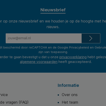
Nieuwsbrief
 op onze nieuwsbrief en we houden je op de hoogte met he
nieuws.
E-
mailadres*
rdt beschermd door reCAPTCHA en de Google
Privacybeleid
en
Gebrui
zijn van toepassing.
erder te gaan bevestigt u dat u onze
privacyverklaring
hebt gelez
algemene voorwaarden
heeft geaccepteerd.
Informatie
rvice
Over ons
lde vragen (FAQ)
Het team