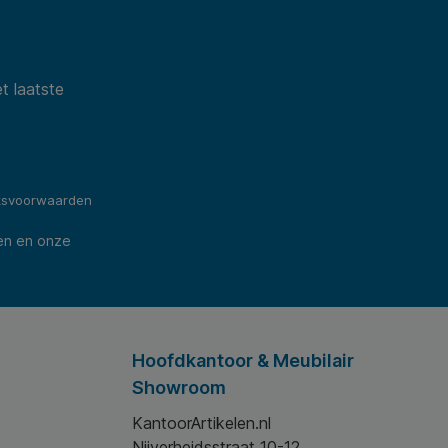
t laatste
ksvoorwaarden
en en onze
Hoofdkantoor & Meubilair
Showroom
KantoorArtikelen.nl
Nijverheidsstraat 10-12