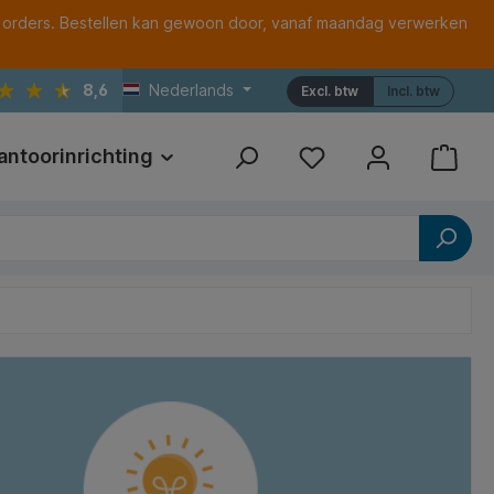
 orders. Bestellen kan gewoon door, vanaf maandag verwerken
8,6
Nederlands
Excl. btw
Incl. btw
antoorinrichting
Print
Referenties