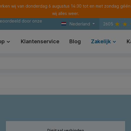
ken wij van donderdag 6 augustus 14:30 tot en met zondag géén
wij alles weer.
beoordeeld door onze
Nederland
2605
op
Klantenservice
Blog
Zakelijk
K
Digitaal verbinden