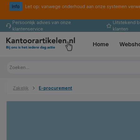
Info
Let op: vanwege onderhoud aan onze systemen verwer
oekopdracht
Ga naar de hoofdnavigatie
Persoonlijk advies van onze
Uitstekend 
klantenservice
klanten
Home
Websh
Zakelijk
E-procurement