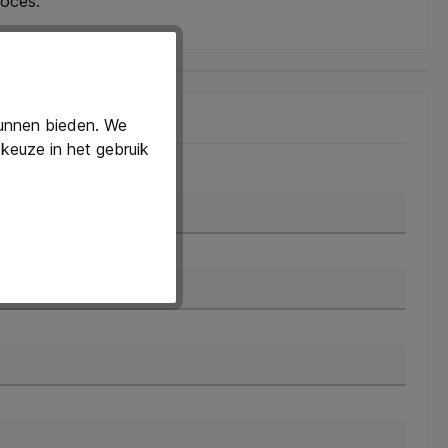
roces.
kunnen bieden. We
keuze in het gebruik
chternaam*