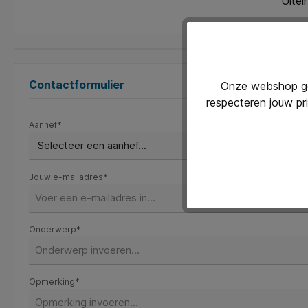
Uitei
Contactformulier
Onze webshop geb
respecteren jouw pr
Aanhef*
Jouw e-mailadres*
Onderwerp*
Opmerking*