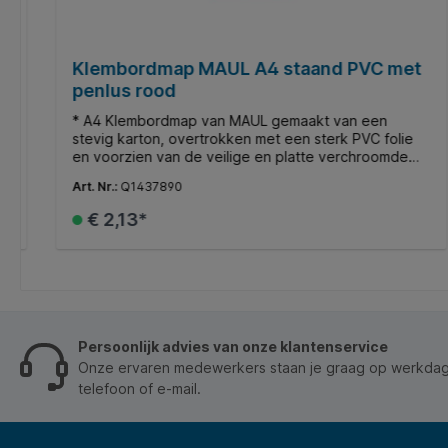
r
Klembordmap MAUL A4 staand PVC met
penlus rood
* A4 Klembordmap van MAUL gemaakt van een
e
stevig karton, overtrokken met een sterk PVC folie
am
en voorzien van de veilige en platte verchroomde
in
beugelklem met brugbeugel op het binnenblad
Art. Nr.:
Q1437890
achterzijde aan de korte zijde om het papier
makkelijk en snel onder de beugel te plaatsen. * De
€ 2,13*
map is voorzien van een penlus en een insteekhoes
aan de binnenzijde van de omslag. * Voorzien van
een metalen uitschuifbaar ophangoog aan de
In de winkelmand
achterzijde van de papierklem. * Universeel
inzetbaar in de logistiek, taxi, trainers maar ook in de
horeca en of ziekenhuis waar men bij het schrijven
een makkelijk versterkte ondergrond nodig heeft
Persoonlijk advies van onze klantenservice
tijdens het werk.
Onze ervaren medewerkers staan je graag op werkdage
telefoon of e-mail.