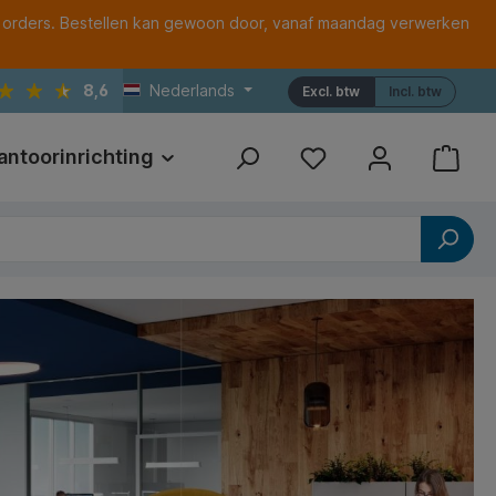
 orders. Bestellen kan gewoon door, vanaf maandag verwerken
8,6
Nederlands
Excl. btw
Incl. btw
antoorinrichting
Print
Referenties