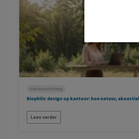
Kantoorinrichting
Biophilic design op kantoor: hoe natuur, akoes
Lees verder