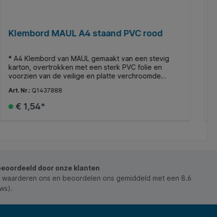
Klembord MAUL A4 staand PVC rood
P
H
* A4 Klembord van MAUL gemaakt van een stevig
*
karton, overtrokken met een sterk PVC folie en
h
voorzien van de veilige en platte verchroomde
I
beugelklem met brugbeugel op de korte zijde om
b
Art. Nr.:
Q1437888
A
het papier makkelijk en snel onder de beugel te
e
plaatsen. * Voorzien van een metalen uitschuifbaar
v
€ 1,54*
ophangoog aan de achterzijde van de papierklem. *
g
Universeel inzetbaar in de logistiek, taxi, trainers
m
maar ook in de horeca en of ziekenhuis waar men bij
v
In de winkelmand
het schrijven een makkelijk versterkte ondergrond
t
nodig heeft tijdens het werk.
beoordeeld door onze klanten
 waarderen ons en beoordelen ons gemiddeld met een 8.6
ws).