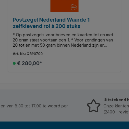
Postzegel Nederland Waarde 1
zelfklevend rol à 200 stuks
* Op postzegels voor brieven en kaarten tot en met
20 gram staat voortaan een 1. * Voor zendingen van
20 tot en met 50 gram binnen Nederland zijn er
postzegels met een 2. * Kijk voor de volledige
Art. Nr.:
Q890700
tarieven op www.postnl.nl. * Postzegels met een
cijfer, de geldigheid is onbepaald. * Zelfklevende
€ 280,00*
zegels. * In verband met de aard van dit product is
het maximum te bestellen aantal 3 eenheden.
In de winkelmand
Uitstekend 
n van 8.30 tot 17.00 te woord per
Onze klanten
(2400+ revie