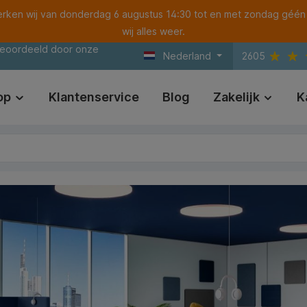
ken wij van donderdag 6 augustus 14:30 tot en met zondag géén
wij alles weer.
beoordeeld door onze
Nederland
2605
op
Klantenservice
Blog
Zakelijk
K