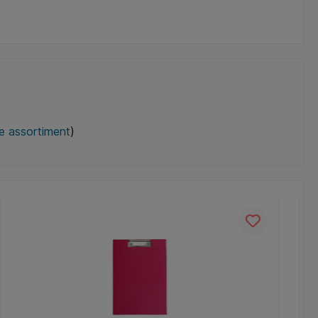
le assortiment
)