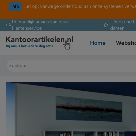
Info
Let op: vanwege onderhoud aan onze systemen verwer
oekopdracht
Ga naar de hoofdnavigatie
Persoonlijk advies van onze
Uitstekend 
klantenservice
klanten
Home
Websh