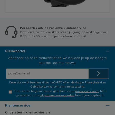
Persoonlijk advies van onze klantenservice
Onze ervaren medewerkers staan je graag op werkdagen van
8.30 tot 17.00 te woord per telefoon of e-mail.
Nieuwsbrief
Abonneer op onze nieuwsbrief en we houden je op de hoogte
met het laatste nieuws.
E-
mailadres*
Deze site wordt beschermd door reCAPTCHA en de Google
Privacybeleid
en
Gebruiksvoorwaarden
zijn van toepassing.
Door verder te gaan bevestigt u dat u onze
privacyverklaring
hebt
gelezen en onze
algemene voorwaarden
heeft geaccepteerd.
Klantenservice
Ondersteuning en advies via: