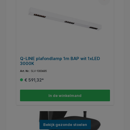
Q-LINE plafondlamp 1m BAP wit 1xLED
A
3000K
d
Art. Nr.:
SLV-1000685
Art
€ 591,32*
In de winkelmand
Bekijk gezonde stoelen