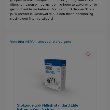
filters je helpen om de lucht om je heen te zuiveren en je
gezondheid te verbeteren. Met KantoorArtikelen.NL als
jouw partner in luchtkwaliteit, is een frisse ademhaling
slechts een filter verwijderd.
Productgalerij overslaan
Vind hier HEPA filters voor stofzuigers
25
Stofzuigerzak Nilfisk standard Elite
H
Extreme King 4 stuks
o