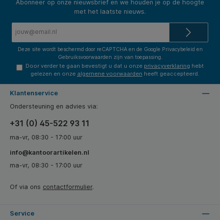
Abonneer op onze nieuwsbrief en we houden je op de hoogte
met het laatste nieuws.
E-
mailadres*
Deze site wordt beschermd door reCAPTCHA en de Google
Privacybeleid
en
Gebruiksvoorwaarden
zijn van toepassing.
Door verder te gaan bevestigt u dat u onze
privacyverklaring
hebt
gelezen en onze
algemene voorwaarden
heeft geaccepteerd.
Klantenservice
Ondersteuning en advies via:
+31 (0) 45-522 93 11
ma-vr, 08:30 - 17:00 uur
info@kantoorartikelen.nl
ma-vr, 08:30 - 17:00 uur
Of via ons
contactformulier
.
Service