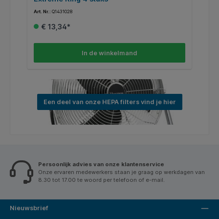
Art. Nr.:
Q1431028
Art
€ 13,34*
In de winkelmand
Een deel van onze HEPA filters vind je hier
Persoonlijk advies van onze klantenservice
Onze ervaren medewerkers staan je graag op werkdagen van
8.30 tot 17.00 te woord per telefoon of e-mail.
Nieuwsbrief