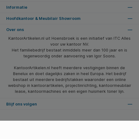
Informatie
Hoofdkantoor & Meubilair Showroom
Over ons
KantoorArtikelen.nl uit Hoensbroek is een initiatief van ITC Alles
voor uw kantoor NV.
Het familiebedrijf bestaat inmiddels meer dan 100 jaar en is
tegenwoordig onder aanvoering van Igor Soons.
KantoorArtikelen.nl heeft meerdere vestigingen binnen de
Benelux en doet dagelijks zaken in heel Europa. Het bedrijf
bestaat uit meerdere bedrijfstakken waaronder een online
webshop in kantoorartikelen, projectinrichting, kantoormeubilair
lease, kantoormachines en een eigen huismerk toner lijn.
Blijf ons volgen
* Alle prijzen zijn excl. btw en excl. verzendkosten, tenzij anders vermeld.
© 2026 Kantoorartikelen.nl - Alle Rechten Voorbehouden. Theme by
SBYP (Smart Business Young Professionals)