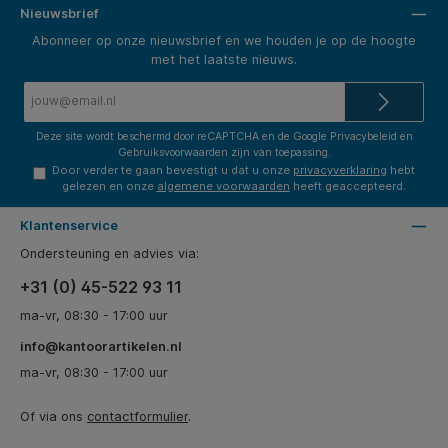
Nieuwsbrief
Abonneer op onze nieuwsbrief en we houden je op de hoogte
met het laatste nieuws.
E-
mailadres*
Deze site wordt beschermd door reCAPTCHA en de Google
Privacybeleid
en
Gebruiksvoorwaarden
zijn van toepassing.
Door verder te gaan bevestigt u dat u onze
privacyverklaring
hebt
gelezen en onze
algemene voorwaarden
heeft geaccepteerd.
Klantenservice
Ondersteuning en advies via:
+31 (0) 45-522 93 11
ma-vr, 08:30 - 17:00 uur
info@kantoorartikelen.nl
ma-vr, 08:30 - 17:00 uur
Of via ons
contactformulier
.