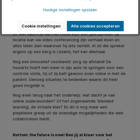
collaboration software is dat appeltje-eitje. Je loopt
gewoon rond met je smartphone of tablet en met het
Huidige instellingen opslaan
cameraatje kun je alles live streamen. Hallo makelaars van
Nederland, hier ligt ook een giga-kans voor bezichtigingen
op afstand!
Cookie instellingen
Alle cookies accepteren
Of wat dacht je van het onderwijs: een gastspreker op
locatie kan via video conferencing zijn verhaal doen en
alles laten zien waarover hij iets vertelt. Al zit die spreker
ergens op een berg in IJsland, het kan allemaal.
Nog een innovatief voorbeeld: zorg op afstand! De
huisarts hoeft niet meer in zijn auto te springen voor een
controle visite, hij of zij belt gewoon even online in met de
patiënt. Genoeg situaties te bedenken waarin dit heel
goed mogelijk is.
Nog even terug naar het onderwijs: wat dacht je van
online ouderavonden? Of het zogenaamde ‘blended
learning’, de virtuele klas? En dit is nog maar een
piepkleine greep uit de oneindige mogelijkheden die web
collaboration biedt.
Kortom: the future is now! Ben jij al klaar voor het