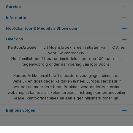
Service
Informatie
Hoofdkantoor & Meubilair Showroom
Over ons
KantoorArtikelen.nl uit Hoensbroek is een initiatief van ITC Alles
voor uw kantoor NV.
Het familiebedrijf bestaat inmiddels meer dan 100 jaar en is
tegenwoordig onder aanvoering van Igor Soons.
KantoorArtikelen.nl heeft meerdere vestigingen binnen de
Benelux en doet dagelijks zaken in heel Europa. Het bedrijf
bestaat uit meerdere bedrijfstakken waaronder een online
webshop in kantoorartikelen, projectinrichting, kantoormeubilair
lease, kantoormachines en een eigen huismerk toner lijn.
Blijf ons volgen
* Alle prijzen zijn excl. btw en excl. verzendkosten, tenzij anders vermeld.
© 2026 Kantoorartikelen.nl - Alle Rechten Voorbehouden. Theme by