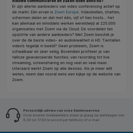
nieuwe communiceren en zaken doen anno nu?
Er zijn allerlei aanbieders van video conferencing actief op
de markt. Eén ervan is
Zoem Europe
. Videobellen, chatten,
schermen delen en dat met één, vijf of tien hosts… het
kan allemaal en inmiddels werken wereldwijd al 225.000
organisaties met Zoem via de Cloud. De voordelen ten
opzichte van andere aanbieders? Met Zoem beschik je
over de de beste video- en audiokwaliteit in HD. Tientallen
video’s tegelijk in beeld? Geen probleem, Zoem is
schaalbaar en zeer veilig. Bovendien profiteer je van
talloze geavanceerde functies; van recording tot live
streaming, screensharing en nog veel en veel meer.
Uiteraard werkt Zoem op alle devices. Als je meer wilt
weten, neem dan vooral eens een kijkje op de website van
Zoem.
Persoonlijk advies van onze klantenservice
Onze ervaren medewerkers staan je graag op werkdagen van
8.30 tot 17.00 te woord per telefoon of e-mail.