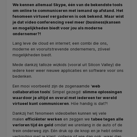
We kennen allemaal Skype, één van de bekendste tools
om online te communiceren met iemand op afstand. Het
fenomeen virtueel vergaderen is ook bekend. Maar wist
je dat video conferencing veel meer (business)kansen
en mogelijkheden biedt voor jou als moderne
ondernemer?!
Lang leve de cloud en internet; een combi die ons,
moderne en vooruitstrevende ondernemers, zóveel
mogelijkheden biedt.
Mede dankzij talloze wizkids (vooral uit Silicon Valley) die
iedere keer weer nieuwe applicaties en software voor ons
bedenken.
Een mooi voorbeeld zijn de zogenaamde ‘
web
collaboration tools
’. Simpel gezegd:
slimme oplossingen
waardoor je altijd en overal met iedereen ter wereld
virtueel kunt communiceren
. Hóe handig is dat?!
Dankzij het fenomeen videobellen kunnen wij vele
malen
efficiënter werken
en zeggen we
tabee tegen alle
verloren tijd én geld
omdat we urenlang in de auto of de
trein onderweg zijn. Eén druk op de knop en je hebt online
verbinding met je klant, collega of wie dan ook, waar dan