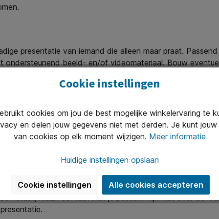
komen.
radige presentatie van iemand die alleen maar praat. Passend 
et ondersteunend beeld- en/of videomateriaal. Bouw eventue
d om een bruggetje te slaan naar het volgende onderdeel van 
Cookie instellingen
ruikt cookies om jou de best mogelijke winkelervaring te 
icrofoon die kraakt. Tenenkrommend voor de toeschouwers en 
ivacy en delen jouw gegevens niet met derden. Je kunt jouw 
van cookies op elk moment wijzigen.
Meer informatie
siast
Huidige instellingen opslaan
elf en je boodschap. Als jij niet in jezelf gelooft, zal het pu
Cookie instellingen
Alle cookies accepteren
ij enthousiast bent over jouw verhaal weet je je publiek voor 
cofoon staat, maak contact met je publiek. Kijk niet over de
presentatie.