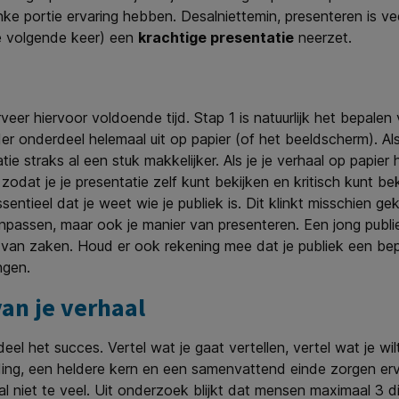
ke portie ervaring hebben. Desalniettemin, presenteren is vee
e volgende keer) een
krachtige presentatie
neerzet.
rveer hiervoor voldoende tijd. Stap 1 is natuurlijk het bepale
er onderdeel helemaal uit op papier (of het beeldscherm). Als 
 straks al een stuk makkelijker. Als je je verhaal op papier
zodat je je presentatie zelf kunt bekijken en kritisch kunt b
ssentieel dat je weet wie je publiek is. Dit klinkt misschien ge
 aanpassen, maar ook je manier van presenteren. Een jong pub
 van zaken. Houd er ook rekening mee dat je publiek een be
ngen.
an je verhaal
 het succes. Vertel wat je gaat vertellen, vertel wat je wilt
ding, een heldere kern en een samenvattend einde zorgen ervoo
vooral niet te veel. Uit onderzoek blijkt dat mensen maximaal