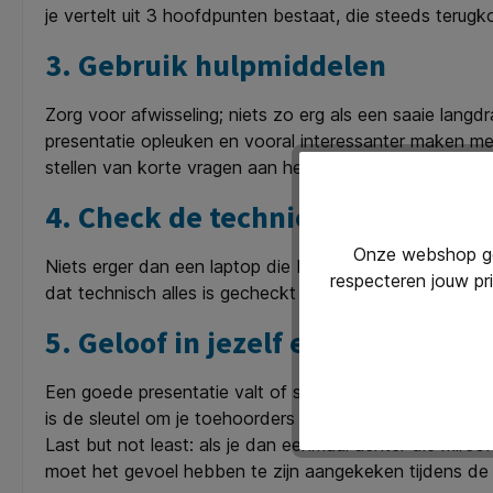
je vertelt uit 3 hoofdpunten bestaat, die steeds terug
3. Gebruik
hulpmiddelen
Zorg voor afwisseling; niets zo erg als een saaie langd
presentatie opleuken en vooral interessanter maken m
stellen van korte vragen aan het publiek, bijvoorbeel
4. Check de techniek
Onze webshop geb
Niets erger dan een laptop die blijft hangen of een m
respecteren jouw pr
dat technisch alles is gecheckt voordat je begint.
5. Geloof in jezelf en ben enthou
Een goede presentatie valt of staat met het geloof in jez
is de sleutel om je toehoorders te boeien. Alleen als j
Last but not least: als je dan eenmaal achter die mir
moet het gevoel hebben te zijn aangekeken tijdens de 