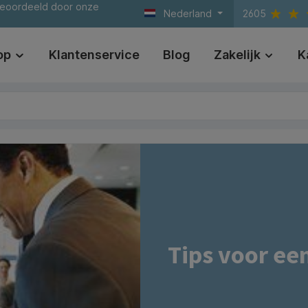
beoordeeld door onze
Nederland
2605
op
Klantenservice
Blog
Zakelijk
K
Tips voor ee