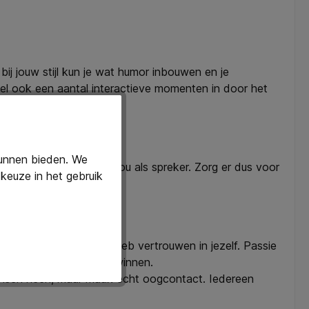
bij jouw stijl kun je wat humor inbouwen en je
el ook een aantal interactieve momenten in door het
jouw betoog.
kunnen bieden. We
super-vervelend voor jou als spreker. Zorg er dus voor
keuze in het gebruik
bliek dit ook niet doen. Heb vertrouwen in jezelf. Passie
jouw en je boodschap te winnen.
 mensen heen, maar maak echt oogcontact. Iedereen