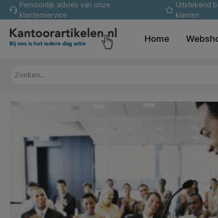
Persoonlijk advies van onze
Uitstekend 
oekopdracht
Ga naar de hoofdnavigatie
klantenservice
klanten
Home
Websh