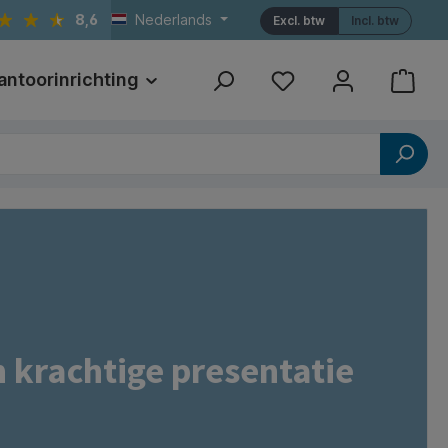
8,6
Nederlands
Excl. btw
Incl. btw
antoorinrichting
Print
Referenties
n krachtige presentatie