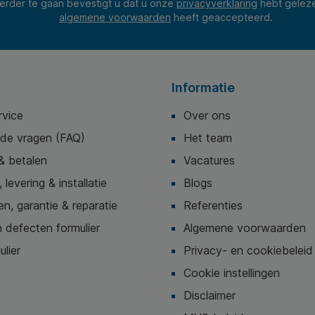
erder te gaan bevestigt u dat u onze
privacyverklaring
hebt gelez
algemene voorwaarden
heeft geaccepteerd.
Informatie
rvice
Over ons
lde vragen (FAQ)
Het team
& betalen
Vacatures
 levering & installatie
Blogs
n, garantie & reparatie
Referenties
 defecten formulier
Algemene voorwaarden
ulier
Privacy- en cookiebeleid
Cookie instellingen
Disclaimer