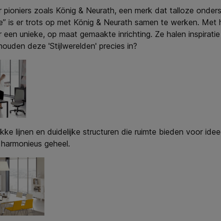
ioniers zoals König & Neurath, een merk dat talloze onders
ure” is er trots op met König & Neurath samen te werken. Met h
ar een unieke, op maat gemaakte inrichting. Ze halen inspirati
houden deze 'Stijlwerelden' precies in?
e lijnen en duidelijke structuren die ruimte bieden voor idee
 harmonieus geheel.