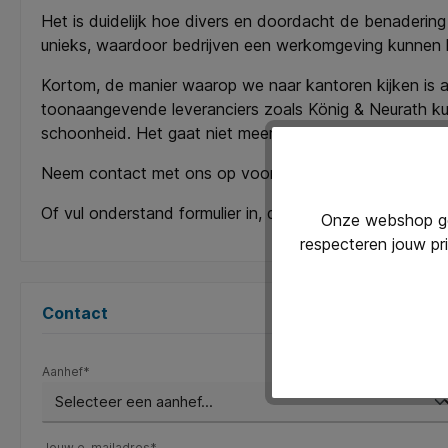
Het is duidelijk hoe divers en doordacht de benadering
unieks, waardoor bedrijven een werkomgeving kunnen kiez
Kortom, de manier waarop we naar kantoren kijken is a
toonaangevende leveranciers zoals König & Neurath kun
schoonheid. Het gaat niet meer alleen om 'werken', ma
Neem contact met ons op voor meer informatie: +31 (
Of vul onderstand formulier in, dan nemen wij contact 
Onze webshop geb
respecteren jouw pr
Contact
Aanhef*
Jouw e-mailadres*