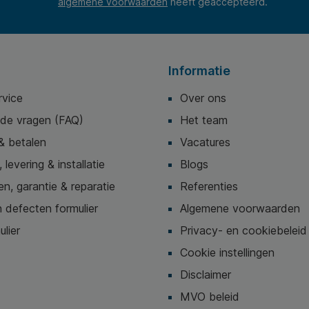
algemene voorwaarden
heeft geaccepteerd.
Informatie
rvice
Over ons
lde vragen (FAQ)
Het team
& betalen
Vacatures
 levering & installatie
Blogs
n, garantie & reparatie
Referenties
 defecten formulier
Algemene voorwaarden
ulier
Privacy- en cookiebeleid
Cookie instellingen
Disclaimer
MVO beleid