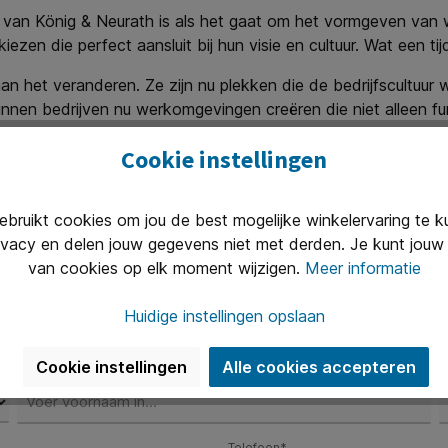
 van König & Neurath is als het gaat om het vormgeven van we
en die perfect aansluit bij hun visie en cultuur. Wat een ti
an het veranderen. Ze zijn nu plekken die de bedrijfscultuur
nen bedrijven nu werkomgevingen creëren die niet alleen func
ar om het 'ervaren' van de werkplek. Welkom in de toekomst
Cookie instellingen
0)45 – 522 93 11
op met de juiste persoon:
ruikt cookies om jou de best mogelijke winkelervaring te 
ivacy en delen jouw gegevens niet met derden. Je kunt jouw 
van cookies op elk moment wijzigen.
Meer informatie
Huidige instellingen opslaan
Cookie instellingen
Alle cookies accepteren
Voornaam
A
Telefoon*