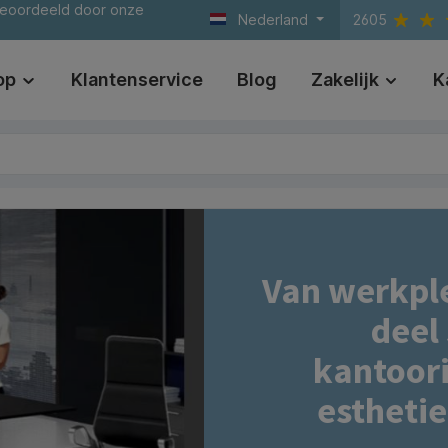
beoordeeld door onze
Nederland
2605
op
Klantenservice
Blog
Zakelijk
K
Van werkpl
deel
kantoori
estheti