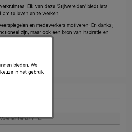
rkruimtes. Elk van deze 'Stijlwerelden' biedt iets
jd om te leven en te werken!
 weerspiegelen en medewerkers motiveren. En dankzij
tioneel zijn, maar ook een bron van inspiratie en
 van kantoren!
kunnen bieden. We
keuze in het gebruik
chternaam*