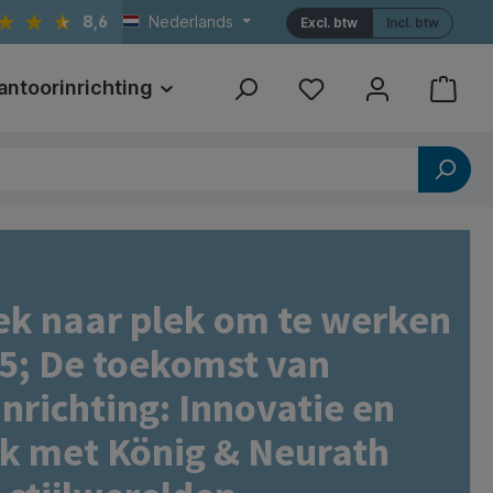
8,6
Nederlands
Excl. btw
Incl. btw
antoorinrichting
Print
Referenties
ek naar plek om te werken
 5; De toekomst van
nrichting: Innovatie en
ek met König & Neurath