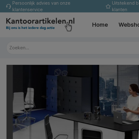
Persoonlijk advies van onze
Uitstekend 
oekopdracht
Ga naar de hoofdnavigatie
klantenservice
klanten
Home
Websh