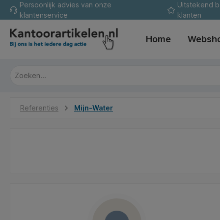
Persoonlijk advies van onze
Uitstekend 
oekopdracht
Ga naar de hoofdnavigatie
klantenservice
klanten
Home
Websh
Referenties
Mijn-Water