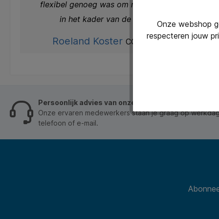
flexibel genoeg was om mee te bewegen
in het kader van de verhuizing.
Onze webshop geb
respecteren jouw pr
Roeland Koster
COO Mijnwater
Persoonlijk advies van onze klantenservice
Onze ervaren medewerkers staan je graag op werkdage
telefoon of e-mail.
Abonneer