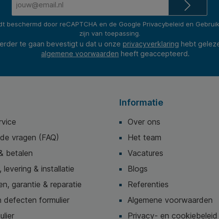
mailadres*
rdt beschermd door reCAPTCHA en de Google
Privacybeleid
en
Gebrui
zijn van toepassing.
erder te gaan bevestigt u dat u onze
privacyverklaring
hebt gelez
algemene voorwaarden
heeft geaccepteerd.
Informatie
rvice
Over ons
lde vragen (FAQ)
Het team
& betalen
Vacatures
 levering & installatie
Blogs
n, garantie & reparatie
Referenties
 defecten formulier
Algemene voorwaarden
ulier
Privacy- en cookiebeleid