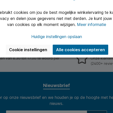
ruikt cookies om jou de best mogelijke winkelervaring te 
ivacy en delen jouw gegevens niet met derden. Je kunt jouw 
van cookies op elk moment wijzigen.
Meer informatie
Huidige instellingen opslaan
Cookie instellingen
Alle cookies accepteren
Uitstekend 
n van 8.30 tot 17.00 te woord per
Onze klanten
(2400+ revie
Nieuwsbrief
 op onze nieuwsbrief en we houden je op de hoogte met he
nieuws.
E-