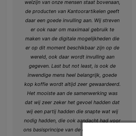
welzijn van onze mensen staat bovenaan,
de producten van Kantoorartikelen geeft
daar een goede invulling aan. Wij streven
er ook naar om maximaal gebruik te
maken van de digitale mogelijkheden die
er op dit moment beschikbaar zijn op de
wereld, ook daar wordt invulling aan
gegeven. Last but not least, is ook de
inwendige mens heel belangrijk, goede
kop koffie wordt altijd zeer gewaardeerd.
Het mooiste aan de samenwerking was
dat wij zeer zeker het gevoel hadden dat
wij een partij hadden die snapte wat wij
nodig hadden, die ook aandacht had voor
ons basisprincipe van de duurzaamheid en