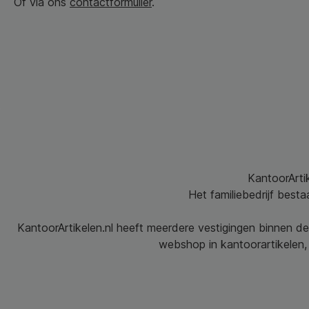
Of via ons
contactformulier
.
KantoorArtik
Het familiebedrijf best
KantoorArtikelen.nl heeft meerdere vestigingen binnen de
webshop in kantoorartikelen, 