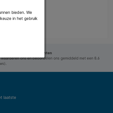
kunnen bieden. We
keuze in het gebruik
beoordeeld door onze klanten
 waarderen ons en beoordelen ons gemiddeld met een 8.6
ws).
t laatste