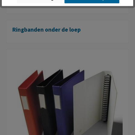
overigens altijd een verwisselbaar rugetiket.
Ringbanden onder de loep