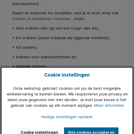
duurzaamheid.
Naast de bekende A4-modellen, vind je in onze shop ook
ordners in afwijkende formaten
, zoals:
• folio ordners (die zijn net iets hoger dan A4),
• A3 ordners (zowel staande als liggende modellen),
• A5 ordners,
• ordners voor bankafschriften en
• dubbele ordners.
Cookie instellingen
Bijna alle ordners zijn gemaakt van
karton
met een
metalen verstevigingsstrip.
Luxere ordners
zijn overtrokken met glad papier of met
Onze webshop gebruikt cookies om jou de best mogelijke
gekleurd kunststof (PP). Ze zijn verkrijgbaar in
winkelervaring te kunnen bieden. We respecteren jouw privacy en
verschillende kleuren.
delen jouw gegevens niet met derden. Je kunt jouw keuze in het
gebruik van cookies op elk moment wijzigen.
Meer informatie
En natuurlijk vind je in onze shop ook
milieuvriendelijke
exemplaren
.
Huidige instellingen opslaan
Dankzij de etikethouder op de rug van de ordners zie je in
één oogopslag wat erin zit. In de etikethouders zit
Cookie instellingen
Alle cookies accepteren