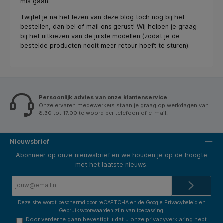
mis gaan.
Twijfel je na het lezen van deze blog toch nog bij het
bestellen, dan bel of mail ons gerust! Wij helpen je graag
bij het uitkiezen van de juiste modellen (zodat je de
bestelde producten nooit meer retour hoeft te sturen).
Persoonlijk advies van onze klantenservice
Onze ervaren medewerkers staan je graag op werkdagen van
8.30 tot 17.00 te woord per telefoon of e-mail.
Nieuwsbrief
Abonneer op onze nieuwsbrief en we houden je op de hoogte
met het laatste nieuws.
E-
mailadres*
Deze site wordt beschermd door reCAPTCHA en de Google
Privacybeleid
en
Gebruiksvoorwaarden
zijn van toepassing.
Door verder te gaan bevestigt u dat u onze
privacyverklaring
hebt