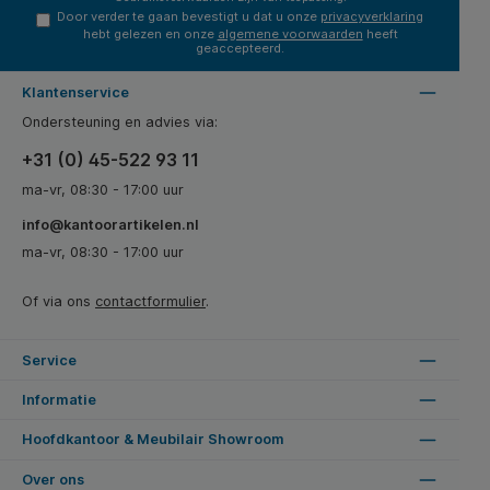
Door verder te gaan bevestigt u dat u onze
privacyverklaring
hebt gelezen en onze
algemene voorwaarden
heeft
geaccepteerd.
Klantenservice
Ondersteuning en advies via:
+31 (0) 45-522 93 11
ma-vr, 08:30 - 17:00 uur
info@kantoorartikelen.nl
ma-vr, 08:30 - 17:00 uur
Of via ons
contactformulier
.
Service
Informatie
Hoofdkantoor & Meubilair Showroom
Over ons