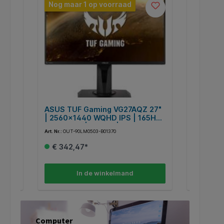
Nog maar 1 op voorraad
Nog maa
|
ASUS TUF Gaming VG27AQZ 27"
AOC 24B
Hz |
| 2560x1440 WQHD IPS | 165Hz |
1920x108
1ms MPRT | HDR10 | G-SYNC
4ms | 3-
Art. Nr.:
OUT-90LM0503-B01370
Art. Nr.:
24B
Compatible | ELMB Sync |
Free | L
Gaming Monitor | Renewed
RENEW
€ 342,47*
€ 157,
In de winkelmand
Computer