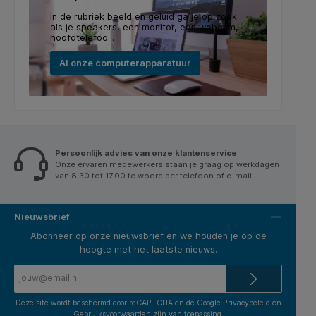
In de rubriek beeld en geluid ga je op zoek
als je speakers, een monitor, een webcam,
hoofdtelefoo...
Al onze computerapparatuur
Persoonlijk advies van onze klantenservice
Onze ervaren medewerkers staan je graag op werkdagen
van 8.30 tot 17.00 te woord per telefoon of e-mail.
Nieuwsbrief
Abonneer op onze nieuwsbrief en we houden je op de
hoogte met het laatste nieuws.
E-
mailadres*
Deze site wordt beschermd door reCAPTCHA en de Google
Privacybeleid
en
Gebruiksvoorwaarden
zijn van toepassing.