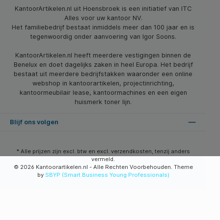
KantoorArtikelen.nl uit Hoensbroek is een initiatief van ITC
Alles voor uw kantoor NV.
Het familiebedrijf bestaat inmiddels meer dan 100 jaar en is
tegenwoordig onder aanvoering van Igor Soons.
KantoorArtikelen.nl heeft meerdere vestigingen binnen de
Benelux en doet dagelijks zaken in heel Europa. Het bedrijf
bestaat uit meerdere bedrijfstakken waaronder een online
webshop in kantoorartikelen, projectinrichting,
kantoormeubilair lease, kantoormachines en een eigen
huismerk toner lijn.
Blijf ons volgen
* Alle prijzen zijn excl. btw en excl. verzendkosten, tenzij anders
vermeld.
© 2026 Kantoorartikelen.nl - Alle Rechten Voorbehouden. Theme
by
SBYP (Smart Business Young Professionals)