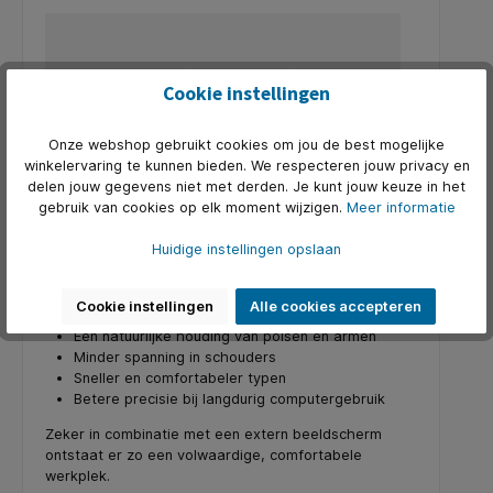
Cookie instellingen
Onze webshop gebruikt cookies om jou de best mogelijke
winkelervaring te kunnen bieden. We respecteren jouw privacy en
delen jouw gegevens niet met derden. Je kunt jouw keuze in het
Veel professionals blijven werken op het ingebouwde
gebruik van cookies op elk moment wijzigen.
Meer informatie
toetsenbord en trackpad van hun laptop. Dat lijkt
praktisch, maar is ergonomisch niet optimaal.
Huidige instellingen opslaan
Een los toetsenbord en een ergonomische muis
zorgen voor:
Cookie instellingen
Alle cookies accepteren
Een natuurlijke houding van polsen en armen
Minder spanning in schouders
Sneller en comfortabeler typen
Betere precisie bij langdurig computergebruik
Zeker in combinatie met een extern beeldscherm
ontstaat er zo een volwaardige, comfortabele
werkplek.